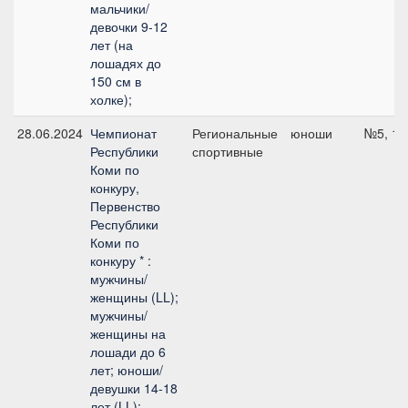
мальчики/
девочки 9-12
лет (на
лошадях до
150 см в
холке);
28.06.2024
Чемпионат
Региональные
юноши
№5, 10
Республики
спортивные
Коми по
конкуру,
Первенство
Республики
Коми по
конкуру * :
мужчины/
женщины (LL);
мужчины/
женщины на
лошади до 6
лет; юноши/
девушки 14-18
лет (LL);