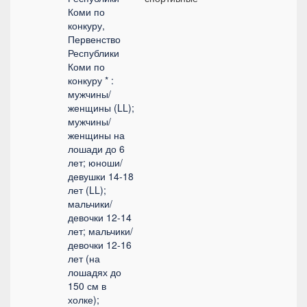
Коми по
конкуру,
Первенство
Республики
Коми по
конкуру * :
мужчины/
женщины (LL);
мужчины/
женщины на
лошади до 6
лет; юноши/
девушки 14-18
лет (LL);
мальчики/
девочки 12-14
лет; мальчики/
девочки 12-16
лет (на
лошадях до
150 см в
холке);