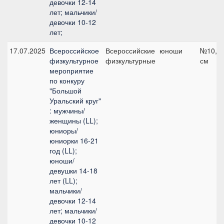
девочки 12-14
лет; мальчики/
девочки 10-12
лет;
17.07.2025
Всероссийское
Всероссийские
юноши
№10, 1
физкультурное
физкультурные
см
мероприятие
по конкуру
"Большой
Уральский круг"
: мужчины/
женщины (LL);
юниоры/
юниорки 16-21
год (LL);
юноши/
девушки 14-18
лет (LL);
мальчики/
девочки 12-14
лет; мальчики/
девочки 10-12