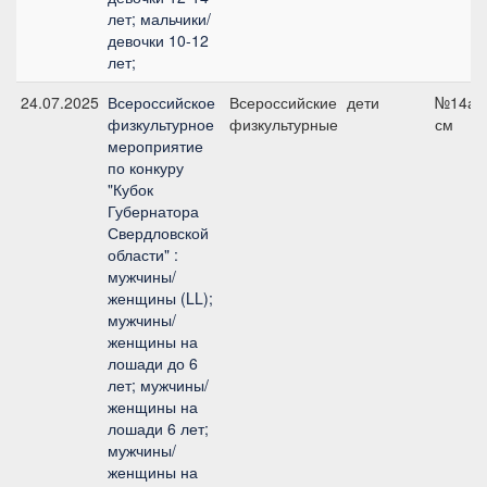
лет; мальчики/
девочки 10-12
лет;
24.07.2025
Всероссийское
Всероссийские
дети
№14а, 
физкультурное
физкультурные
см
мероприятие
по конкуру
"Кубок
Губернатора
Свердловской
области" :
мужчины/
женщины (LL);
мужчины/
женщины на
лошади до 6
лет; мужчины/
женщины на
лошади 6 лет;
мужчины/
женщины на