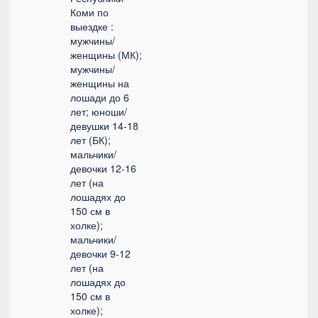
Коми по
выездке :
мужчины/
женщины (МК);
мужчины/
женщины на
лошади до 6
лет; юноши/
девушки 14-18
лет (БК);
мальчики/
девочки 12-16
лет (на
лошадях до
150 см в
холке);
мальчики/
девочки 9-12
лет (на
лошадях до
150 см в
холке);