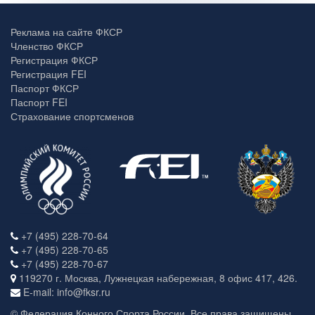
Реклама на сайте ФКСР
Членство ФКСР
Регистрация ФКСР
Регистрация FEI
Паспорт ФКСР
Паспорт FEI
Страхование спортсменов
+7 (495) 228-70-64
+7 (495) 228-70-65
+7 (495) 228-70-67
119270 г. Москва, Лужнецкая набережная, 8 офис 417, 426.
E-mail: info@fksr.ru
© Федерация Конного Спорта России. Все права защищены