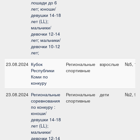
лошади до 6
лет; юноши/
девушки 14-18
лет (LL);
мальчики/
девочки 12-14
лет; мальчики/
девочки 10-12
лет;
23.08.2024
Кубок
Региональные
взрослые
№5, 12
Республики
спортивные
Коми по
конкуру
23.08.2024
Региональные
Региональные
дети
№2, 90
соревнования
спортивные
по конкуру :
юноши/
девушки 14-18
лет (LL);
мальчики/
девочки 12-14