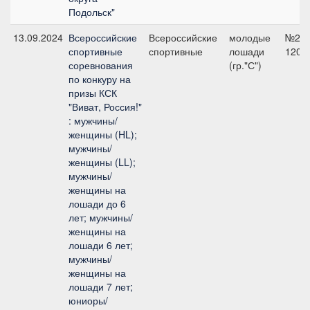
Подольск"
13.09.2024
Всероссийские
Всероссийские
молодые
№2,
спортивные
спортивные
лошади
120 
соревнования
(гр."С")
по конкуру на
призы КСК
"Виват, Россия!"
: мужчины/
женщины (HL);
мужчины/
женщины (LL);
мужчины/
женщины на
лошади до 6
лет; мужчины/
женщины на
лошади 6 лет;
мужчины/
женщины на
лошади 7 лет;
юниоры/