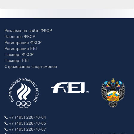
Реклама на сайте ФКСР
Членство ФКСР
Регистрация ФКСР
Регистрация FEI
Паспорт ФКСР
Паспорт FEI
Страхование спортсменов
+7 (495) 228-70-64
+7 (495) 228-70-65
+7 (495) 228-70-67