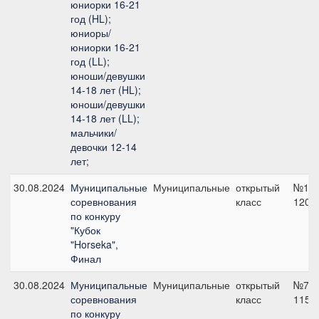
юниорки 16-21
год (HL);
юниоры/
юниорки 16-21
год (LL);
юноши/девушки
14-18 лет (HL);
юноши/девушки
14-18 лет (LL);
мальчики/
девочки 12-14
лет;
30.08.2024
Муниципальные
Муниципальные
открытый
№11А
соревнования
класс
120 
по конкуру
"Кубок
"Horseka",
Финал
30.08.2024
Муниципальные
Муниципальные
открытый
№7Б,
соревнования
класс
115 
по конкуру