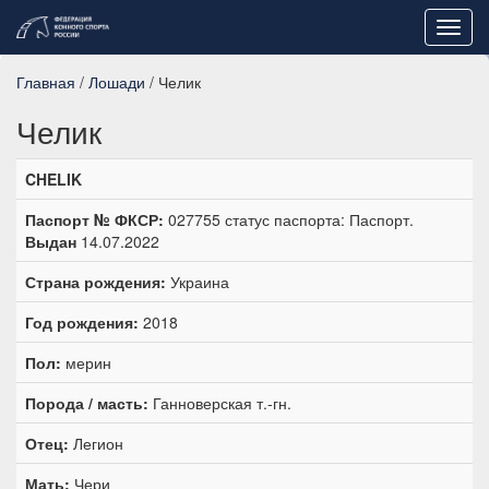
Toggl
navig
Главная
/
Лошади
/ Челик
Челик
CHELIK
Паспорт № ФКСР:
027755 статус паспорта: Паспорт.
Выдан
14.07.2022
Страна рождения:
Украина
Год рождения:
2018
Пол:
мерин
Порода / масть:
Ганноверская т.-гн.
Отец:
Легион
Мать:
Чери