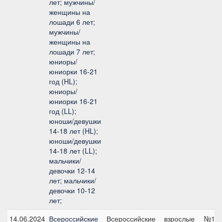
лет; мужчины/
женщины на
лошади 6 лет;
мужчины/
женщины на
лошади 7 лет;
юниоры/
юниорки 16-21
год (HL);
юниоры/
юниорки 16-21
год (LL);
юноши/девушки
14-18 лет (HL);
юноши/девушки
14-18 лет (LL);
мальчики/
девочки 12-14
лет; мальчики/
девочки 10-12
лет;
14.06.2024
Всероссийские
Всероссийские
взрослые
№1,