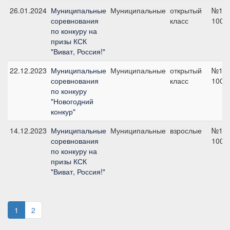
26.01.2024
Муниципальные
Муниципальные
открытый
№1,
соревнования
класс
100 
по конкуру на
призы КСК
"Виват, Россия!"
22.12.2023
Муниципальные
Муниципальные
открытый
№1,
соревнования
класс
100 
по конкуру
"Новогодний
конкур"
14.12.2023
Муниципальные
Муниципальные
взрослые
№1,
соревнования
100 
по конкуру на
призы КСК
"Виват, Россия!"
1
2