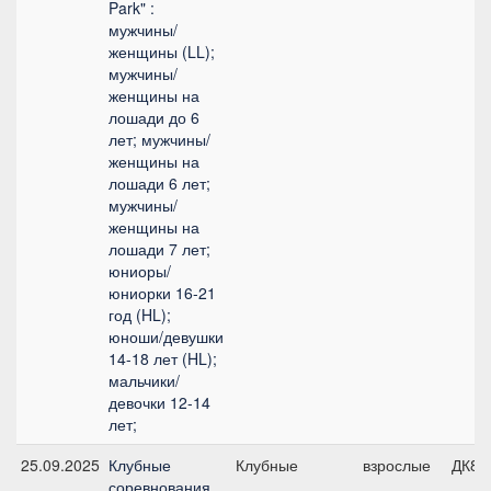
Park" :
мужчины/
женщины (LL);
мужчины/
женщины на
лошади до 6
лет; мужчины/
женщины на
лошади 6 лет;
мужчины/
женщины на
лошади 7 лет;
юниоры/
юниорки 16-21
год (HL);
юноши/девушки
14-18 лет (HL);
мальчики/
девочки 12-14
лет;
25.09.2025
Клубные
Клубные
взрослые
ДК80
соревнования