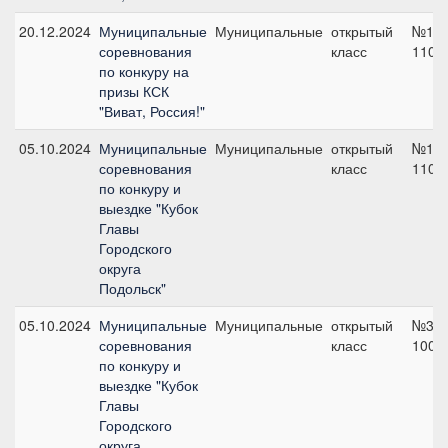
20.12.2024
Муниципальные
Муниципальные
открытый
№1,
соревнования
класс
110 
по конкуру на
призы КСК
"Виват, Россия!"
05.10.2024
Муниципальные
Муниципальные
открытый
№1В,
соревнования
класс
110 
по конкуру и
выездке "Кубок
Главы
Городского
округа
Подольск"
05.10.2024
Муниципальные
Муниципальные
открытый
№3,
соревнования
класс
100 
по конкуру и
выездке "Кубок
Главы
Городского
округа