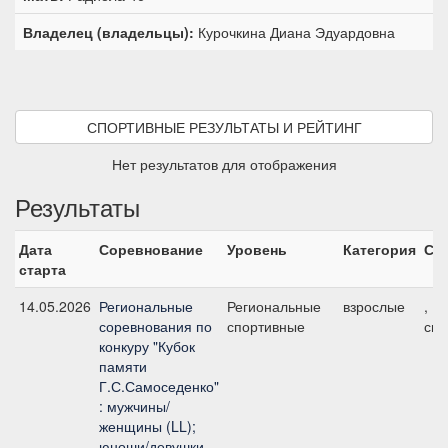
Владелец (владельцы):
Курочкина Диана Эдуардовна
СПОРТИВНЫЕ РЕЗУЛЬТАТЫ И РЕЙТИНГ
Нет результатов для отображения
Результаты
Дата
Соревнование
Уровень
Категория
Ст
старта
14.05.2026
Региональные
Региональные
взрослые
, 1
соревнования по
спортивные
см
конкуру "Кубок
памяти
Г.С.Самоседенко"
: мужчины/
женщины (LL);
юноши/девушки