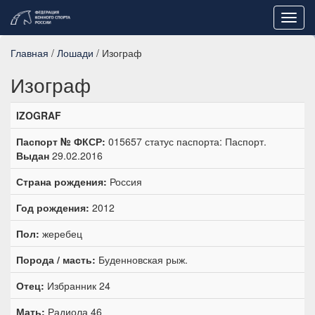
Toggl
navig
Главная
/
Лошади
/ Изограф
Изограф
IZOGRAF
Паспорт № ФКСР:
015657 статус паспорта: Паспорт.
Выдан
29.02.2016
Страна рождения:
Россия
Год рождения:
2012
Пол:
жеребец
Порода / масть:
Буденновская рыж.
Отец:
Избранник 24
Мать:
Радиола 46