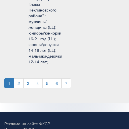
Главы
Неклиновского
района" :
мужчины/
женщины (LL);
юниоры/юниорки
16-21 год (LL);
юноши/девушки
14-18 лет (LL);
мальчики/девочки
12-14 лет;
1
2
3
4
5
6
7
Реклама на сайте ФКСР