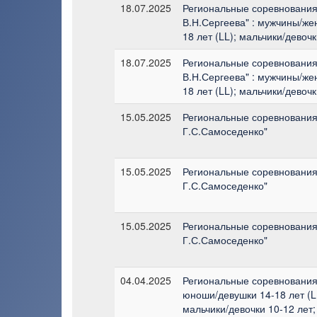
18.07.2025
Региональные соревнования 
В.Н.Сергеева" : мужчины/же
18 лет (LL); мальчики/девочк
18.07.2025
Региональные соревнования 
В.Н.Сергеева" : мужчины/же
18 лет (LL); мальчики/девочк
15.05.2025
Региональные соревнования 
Г.С.Самоседенко"
15.05.2025
Региональные соревнования 
Г.С.Самоседенко"
15.05.2025
Региональные соревнования 
Г.С.Самоседенко"
04.04.2025
Региональные соревнования 
юноши/девушки 14-18 лет (LL
мальчики/девочки 10-12 лет;