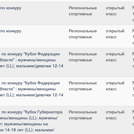
 по конкуру
Региональные
открытый
спортивные
класс
 по конкуру
Региональные
открытый
спортивные
класс
 по конкуру "Кубок Федерации
Региональные
открытый
области" : мужчины/женщины
спортивные
класс
ет (LL); мальчики/девочки 12-14
 по конкуру "Кубок Федерации
Региональные
открытый
области" : мужчины/женщины
спортивные
класс
ет (LL); мальчики/девочки 12-14
по конкуру "Кубок Губернатора
Региональные
открытый
чины/женщины (LL); мужчины/
спортивные
класс
ет; мужчины/женщины на
 14-18 лет (LL); мальчики/