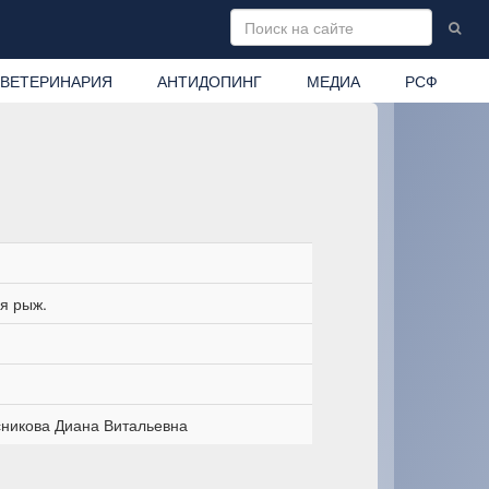
ВЕТЕРИНАРИЯ
АНТИДОПИНГ
МЕДИА
РСФ
я рыж.
никова Диана Витальевна