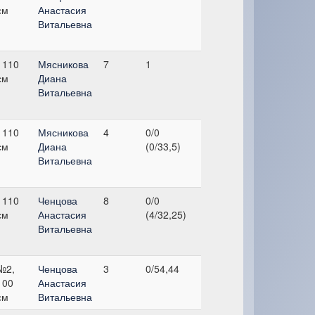
см
Анастасия
Витальевна
, 110
Мясникова
7
1
см
Диана
Витальевна
, 110
Мясникова
4
0/0
см
Диана
(0/33,5)
Витальевна
, 110
Ченцова
8
0/0
см
Анастасия
(4/32,25)
Витальевна
№2,
Ченцова
3
0/54,44
100
Анастасия
см
Витальевна