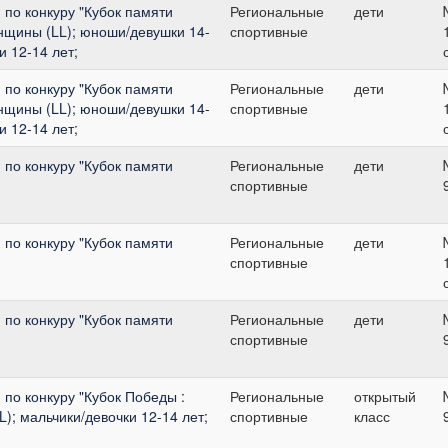
по конкуру "Кубок памяти
Региональные
дети
нщины (LL); юноши/девушки 14-
спортивные
и 12-14 лет;
по конкуру "Кубок памяти
Региональные
дети
нщины (LL); юноши/девушки 14-
спортивные
и 12-14 лет;
по конкуру "Кубок памяти
Региональные
дети
спортивные
по конкуру "Кубок памяти
Региональные
дети
спортивные
по конкуру "Кубок памяти
Региональные
дети
спортивные
по конкуру "Кубок Победы :
Региональные
открытый
); мальчики/девочки 12-14 лет;
спортивные
класс