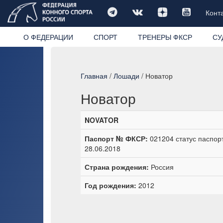
Конт
О ФЕДЕРАЦИИ
СПОРТ
ТРЕНЕРЫ ФКСР
СУ
Главная
/
Лошади
/ Новатор
Новатор
NOVATOR
Паспорт № ФКСР:
021204 статус паспор
28.06.2018
Страна рождения:
Россия
Год рождения:
2012