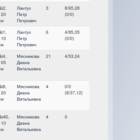
№2,
Лантух
3
8/65,28
120
Петр
(0/0)
см
Петрович
№1,
Лантух
6
4/85,35
110
Петр
(0/0)
см
Петрович
№4,
Мясникова
21
4/53,24
105
Диана
см
Витальевна
№8,
Мясникова
4
0/0
120
Диана
(8/37,12)
см
Витальевна
№4Б,
Мясникова
4
0
110
Диана
см
Витальевна