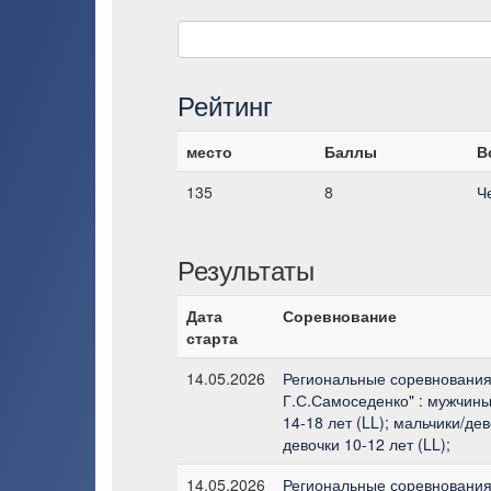
Рейтинг
место
Баллы
В
135
8
Ч
Результаты
Дата
Соревнование
старта
14.05.2026
Региональные соревнования 
Г.С.Самоседенко" : мужчин
14-18 лет (LL); мальчики/дев
девочки 10-12 лет (LL);
14.05.2026
Региональные соревнования 