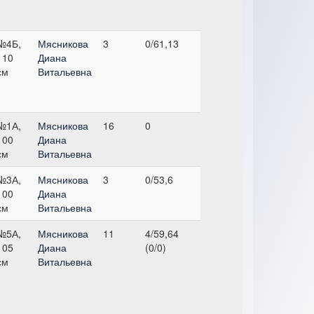
№4Б,
Мясникова
3
0/61,13
110
Диана
см
Витальевна
№1А,
Мясникова
16
0
100
Диана
см
Витальевна
№3А,
Мясникова
3
0/53,6
100
Диана
см
Витальевна
№5А,
Мясникова
11
4/59,64
105
Диана
(0/0)
см
Витальевна