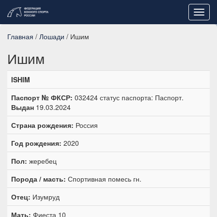
Toggl
navig
Главная
/
Лошади
/ Ишим
Ишим
ISHIM
Паспорт № ФКСР:
032424 статус паспорта: Паспорт.
Выдан
19.03.2024
Страна рождения:
Россия
Год рождения:
2020
Пол:
жеребец
Порода / масть:
Спортивная помесь гн.
Отец:
Изумруд
Мать:
Фиеста 10