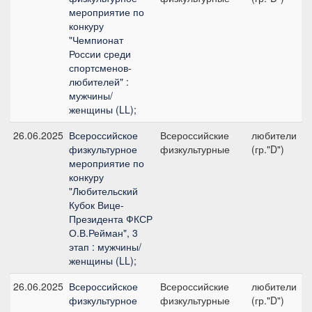
мероприятие по
конкуру
"Чемпионат
России среди
спортсменов-
любителей" :
мужчины/
женщины (LL);
26.06.2025
Всероссийское
Всероссийские
любители
физкультурное
физкультурные
(гр."D")
мероприятие по
конкуру
"Любительский
Кубок Вице-
Президента ФКСР
О.В.Рейман", 3
этап : мужчины/
женщины (LL);
26.06.2025
Всероссийское
Всероссийские
любители
физкультурное
физкультурные
(гр."D")