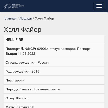
Toggl
navig
Главная
/
Лошади
/ Хэлл Файер
Хэлл Файер
HELL FIRE
Паспорт № ФКСР:
029064 статус паспорта: Паспорт.
Выдан
11.08.2022
Страна рождения:
Россия
Год рождения:
2018
Пол:
мерин
Порода / масть:
Тракененская гн.
Отец:
Фарлап
Мать:
Халупка 20