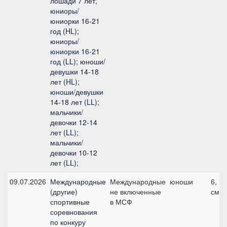
лошади 7 лет;
юниоры/
юниорки 16-21
год (HL);
юниоры/
юниорки 16-21
год (LL); юноши/
девушки 14-18
лет (HL);
юноши/девушки
14-18 лет (LL);
мальчики/
девочки 12-14
лет (LL);
мальчики/
девочки 10-12
лет (LL);
09.07.2026
Международные
Международные
юноши
6, 1
(другие)
не включенные
см
спортивные
в МСФ
соревнования
по конкуру