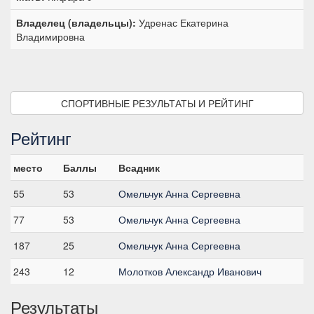
Владелец (владельцы):
Удренас Екатерина
Владимировна
СПОРТИВНЫЕ РЕЗУЛЬТАТЫ И РЕЙТИНГ
Рейтинг
место
Баллы
Всадник
55
53
Омельчук Анна Сергеевна
77
53
Омельчук Анна Сергеевна
187
25
Омельчук Анна Сергеевна
243
12
Молотков Александр Иванович
Результаты