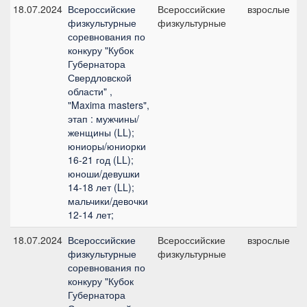
18.07.2024
Всероссийские
Всероссийские
взрослые
физкультурные
физкультурные
соревнования по
конкуру "Кубок
Губернатора
Свердловской
области" ,
"Maxima masters",
этап : мужчины/
женщины (LL);
юниоры/юниорки
16-21 год (LL);
юноши/девушки
14-18 лет (LL);
мальчики/девочки
12-14 лет;
18.07.2024
Всероссийские
Всероссийские
взрослые
физкультурные
физкультурные
соревнования по
конкуру "Кубок
Губернатора