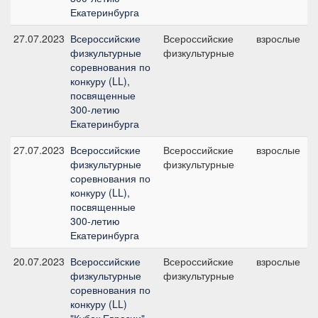
Екатеринбурга
27.07.2023
Всероссийские
Всероссийские
взрослые
физкультурные
физкультурные
соревнования по
конкуру (LL),
посвященные
300-летию
Екатеринбурга
27.07.2023
Всероссийские
Всероссийские
взрослые
физкультурные
физкультурные
соревнования по
конкуру (LL),
посвященные
300-летию
Екатеринбурга
20.07.2023
Всероссийские
Всероссийские
взрослые
физкультурные
физкультурные
соревнования по
конкуру (LL)