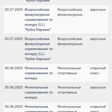
"Кубок Евразии"
20.07.2023
Всероссийские
Всероссийские
взрослые
физкультурные
физкультурные
соревнования по
конкуру (LL)
"Кубок Евразии"
20.07.2023
Всероссийские
Всероссийские
взрослые
физкультурные
физкультурные
соревнования по
конкуру (LL)
"Кубок Евразии"
30.06.2023
Региональные
Региональные
открытый
соревнования по
спортивные
класс
конкуру
30.06.2023
Региональные
Региональные
взрослые
соревнования по
спортивные
конкуру
30.06.2023
Региональные
Региональные
открытый
соревнования по
спортивные
класс