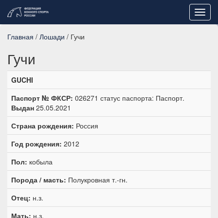
Toggl
navig
Главная
/
Лошади
/ Гучи
Гучи
GUCHI
Паспорт № ФКСР:
026271 статус паспорта: Паспорт.
Выдан
25.05.2021
Страна рождения:
Россия
Год рождения:
2012
Пол:
кобыла
Порода / масть:
Полукровная т.-гн.
Отец:
н.з.
Мать:
н.з.