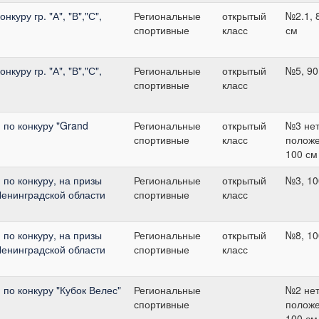
куру гр. "А", "В","С",
Региональные
открытый
№2.1, 
спортивные
класс
см
куру гр. "А", "В","С",
Региональные
открытый
№5, 90
спортивные
класс
по конкуру "Grand
Региональные
открытый
№3 не
спортивные
класс
положе
100 см
по конкуру, на призы
Региональные
открытый
№3, 10
Ленинградской области
спортивные
класс
по конкуру, на призы
Региональные
открытый
№8, 10
Ленинградской области
спортивные
класс
по конкуру "Кубок Велес"
Региональные
№2 не
спортивные
положе
100 см