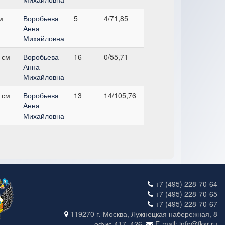
м
Воробьева
5
4/71,85
Анна
Михайловна
 см
Воробьева
16
0/55,71
Анна
Михайловна
 см
Воробьева
13
14/105,76
Анна
Михайловна
+7 (495) 228-70-64
+7 (495) 228-70-65
+7 (495) 228-70-67
119270 г. Москва, Лужнецкая набережная, 8
офис 417, 426.
E-mail: info@fksr.ru