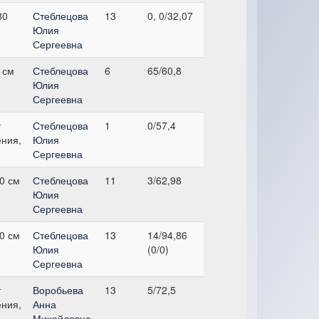
80
Стеблецова
13
0, 0/32,07
Юлия
Сергеевна
 см
Стеблецова
6
65/60,8
Юлия
Сергеевна
т
Стеблецова
1
0/57,4
ния,
Юлия
Сергеевна
0 см
Стеблецова
11
3/62,98
Юлия
Сергеевна
0 см
Стеблецова
13
14/94,86
Юлия
(0/0)
Сергеевна
т
Воробьева
13
5/72,5
ния,
Анна
Михайловна