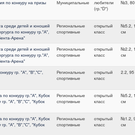
я по конкуру на призы
Муниципальные
любители
№3, 80
(гр."D")
га среди детей и юношей
Региональные
открытый
№5.2, 
ргурга по конкуру гр."А",
спортивные
класс
см
"Вента-Арена"
га среди детей и юношей
Региональные
открытый
№2.2, 
ргурга по конкуру гр."А",
спортивные
класс
см
"Вента-Арена"
куру гр. "А", "В","С",
Региональные
открытый
2.2, 95
спортивные
класс
по конкуру гр."А", Кубок
Региональные
открытый
№5.2, 
р. "А", "В","С", "Кубок
спортивные
класс
см
по конкуру гр."А", Кубок
Региональные
открытый
№1.2, 
р. "А", "В","С", "Кубок
спортивные
класс
см