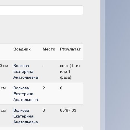
Всадник
Место
Рeзультат
0 см
Волкова
-
снят (1 гит
Екатерина
или 1
Анатольевна
фаза)
 см
Волкова
2
0
Екатерина
Анатольевна
 см
Волкова
3
65/67,03
Екатерина
Анатольевна