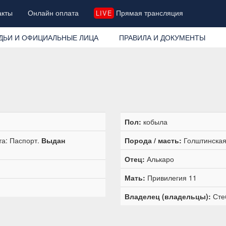
акты
Онлайн оплата
Прямая трансляция
LIVE
ДЬИ И ОФИЦИАЛЬНЫЕ ЛИЦА
ПРАВИЛА И ДОКУМЕНТЫ
Пол:
кобыла
та: Паспорт.
Выдан
Порода / масть:
Голштинская
Отец:
Алькаро
Мать:
Привилегия 11
Владелец (владельцы):
Сте