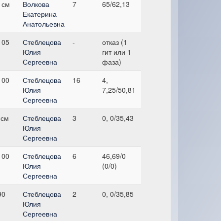
 см
Волкова
7
65/62,13
Екатерина
Анатольевна
105
Стеблецова
-
отказ (1
Юлия
гит или 1
Сергеевна
фаза)
100
Стеблецова
16
4,
Юлия
7,25/50,81
Сергеевна
 см
Стеблецова
3
0, 0/35,43
Юлия
Сергеевна
100
Стеблецова
6
46,69/0
Юлия
(0/0)
Сергеевна
90
Стеблецова
2
0, 0/35,85
Юлия
Сергеевна