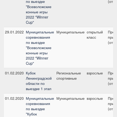
по выездке
(откр
"Всеволожские
конные игры
2022 "Winner
Cup"
29.01.2022
Муниципальные
Муниципальные
открытый
Пред
соревнования
класс
приз 
по выездке
(откр
"Всеволожские
конные игры
2022 "Winner
Cup"
01.02.2020
Кубок
Региональные
взрослые
Пред
Ленинградской
спортивные
приз
области по
(откр
выездке 1 этап
01.02.2020
Муниципальные
Муниципальные
взрослые
Пред
соревнования
приз 
по выездке
(откр
"Кубок