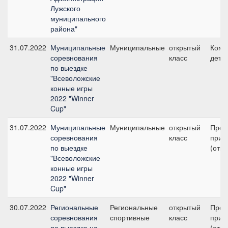
Лужского
муниципального
района"
31.07.2022
Муниципальные
Муниципальные
открытый
Кома
соревнования
класс
дети 
по выездке
"Всеволожские
конные игры
2022 "Winner
Cup"
31.07.2022
Муниципальные
Муниципальные
открытый
Пред
соревнования
класс
приз 
по выездке
(откр
"Всеволожские
конные игры
2022 "Winner
Cup"
30.07.2022
Региональные
Региональные
открытый
Пред
соревнования
спортивные
класс
приз 
по выездке на
(откр