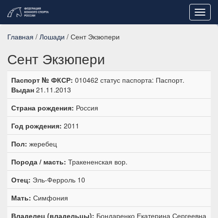
Toggl
navig
Главная
/
Лошади
/ Сент Экзюпери
Сент Экзюпери
Паспорт № ФКСР:
010462 статус паспорта: Паспорт.
Выдан
21.11.2013
Страна рождения:
Россия
Год рождения:
2011
Пол:
жеребец
Порода / масть:
Тракененская вор.
Отец:
Эль-Ферроль 10
Мать:
Симфония
Владелец (владельцы):
Бондаренко Екатерина Сергеевна