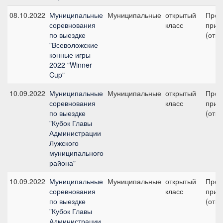
08.10.2022
Муниципальные
Муниципальные
открытый
Пред
соревнования
класс
приз 
по выездке
(откр
"Всеволожские
конные игры
2022 "Winner
Cup"
10.09.2022
Муниципальные
Муниципальные
открытый
Пред
соревнования
класс
приз 
по выездке
(откр
"Кубок Главы
Администрации
Лужского
муниципального
района"
10.09.2022
Муниципальные
Муниципальные
открытый
Пред
соревнования
класс
приз
по выездке
(откр
"Кубок Главы
Администрации