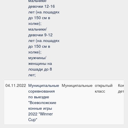
мальчики/
девочки 12-16
лет (на лошадях
до 150 см в
холке);
мальчики/
девочки 9-12
лет (на лошадях
до 150 см в
холке);
мужчины/
женщины на
лошади до 8
лет;
04.11.2022
Муниципальные
Муниципальные
открытый
Кома
соревнования
класс
дети 
по выездке
"Всеволожские
конные игры
2022 "Winner
Cup"