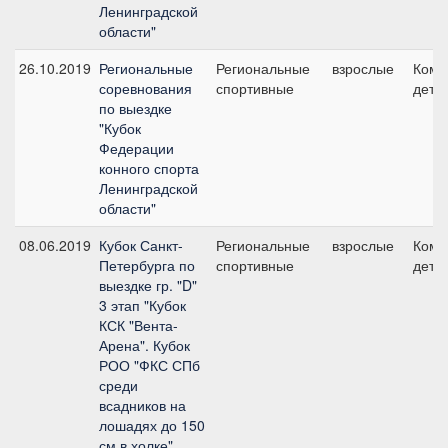
Ленинградской
области"
26.10.2019
Региональные
Региональные
взрослые
Кома
соревнования
спортивные
дети 
по выездке
"Кубок
Федерации
конного спорта
Ленинградской
области"
08.06.2019
Кубок Санкт-
Региональные
взрослые
Кома
Петербурга по
спортивные
дети 
выездке гр. "D"
3 этап "Кубок
КСК "Вента-
Арена". Кубок
РОО "ФКС СПб
среди
всадников на
лошадях до 150
см в холке"