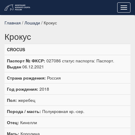
Toggl
navig
Главная
/
Лошади
/ Крокус
Крокус
CROCUS
Паспорт № ФКСР:
027086 статус паспорта: Паспорт.
Выдан
06.12.2021
Страна рождения:
Россия
Год рождения:
2018
Пол:
жеребец
Порода / масть:
Полукровная кр.-сер.
Отец:
Кинелли
Мать:
Королина