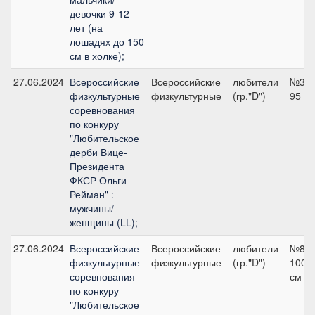
девочки 9-12
лет (на
лошадях до 150
см в холке);
27.06.2024
Всероссийские
Всероссийские
любители
№3,
физкультурные
физкультурные
(гр."D")
95 с
соревнования
по конкуру
"Любительское
дерби Вице-
Президента
ФКСР Ольги
Рейман" :
мужчины/
женщины (LL);
27.06.2024
Всероссийские
Всероссийские
любители
№8,
физкультурные
физкультурные
(гр."D")
100
соревнования
см
по конкуру
"Любительское