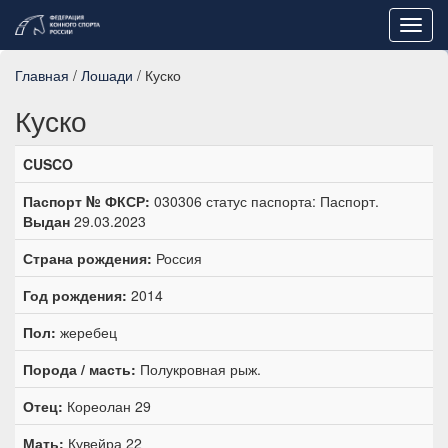
Toggl
navig
Главная
/
Лошади
/ Куско
Куско
CUSCO
Паспорт № ФКСР:
030306 статус паспорта: Паспорт.
Выдан
29.03.2023
Страна рождения:
Россия
Год рождения:
2014
Пол:
жеребец
Порода / масть:
Полукровная рыж.
Отец:
Кореолан 29
Мать:
Кувейра 22