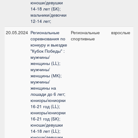
юноши/девушки
14-18 лет (БК);
мальчики/девочки
12-14 лет;
20.05.2024
Региональные
Региональные
взрослые
соревнования по
спортивные
конкуру и выездке
"Кубок Победы" :
мужчины/
женщины (LL);
мужчины/
женщины (МК);
мужчины/
женщины на
лошади до 6 лет;
юниоры/юниорки
16-21 год (LL);
юниоры/юниорки
16-21 год (БК);
юноши/девушки
14-18 лет (LL);
юноши/девушки