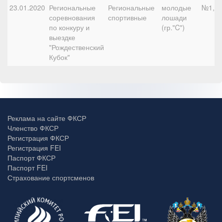
23.01.2020
Региональные
Региональные
молодые
№1, 6
соревнования
спортивные
лошади
по конкуру и
(гр."C")
выездке
"Рождественский
Кубок"
Реклама на сайте ФКСР
Членство ФКСР
Регистрация ФКСР
Регистрация FEI
Паспорт ФКСР
Паспорт FEI
Страхование спортсменов