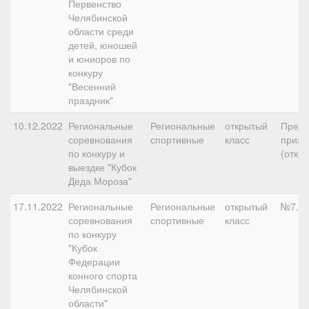
Первенство
Челябинской
области среди
детей, юношей
и юниоров по
конкуру
"Весенний
праздник"
10.12.2022
Региональные
Региональные
открытый
Предв
соревнования
спортивные
класс
приз А
по конкуру и
(откр.
выездке "Кубок
Деда Мороза"
17.11.2022
Региональные
Региональные
открытый
№7, 1
соревнования
спортивные
класс
по конкуру
"Кубок
Федерации
конного спорта
Челябинской
области"