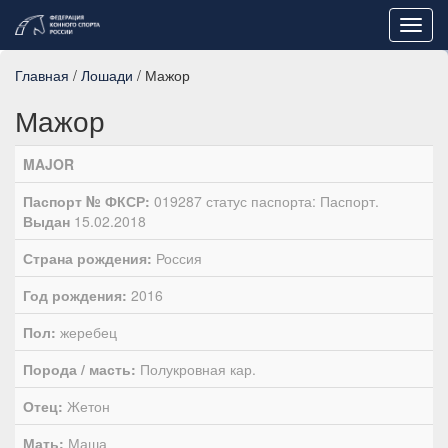
Toggl
navig
Главная
/
Лошади
/ Мажор
Мажор
MAJOR
Паспорт № ФКСР:
019287 статус паспорта: Паспорт.
Выдан
15.02.2018
Страна рождения:
Россия
Год рождения:
2016
Пол:
жеребец
Порода / масть:
Полукровная кар.
Отец:
Жетон
Мать:
Маша