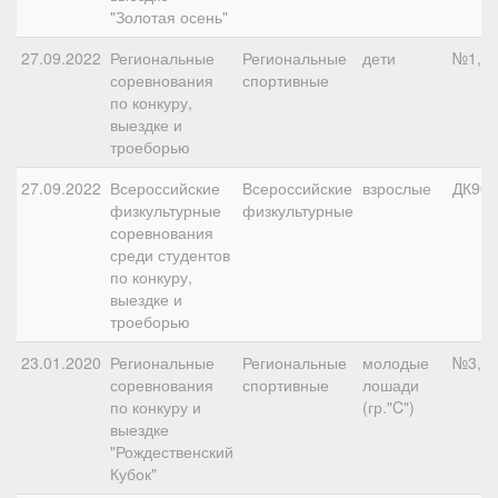
"Золотая осень"
27.09.2022
Региональные
Региональные
дети
№1, 9
соревнования
спортивные
по конкуру,
выездке и
троеборью
27.09.2022
Всероссийские
Всероссийские
взрослые
ДК90
физкультурные
физкультурные
соревнования
среди студентов
по конкуру,
выездке и
троеборью
23.01.2020
Региональные
Региональные
молодые
№3, 8
соревнования
спортивные
лошади
по конкуру и
(гр."C")
выездке
"Рождественский
Кубок"