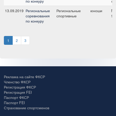
по конкуру
см
13.09.2019
Региональные
Региональные
юноши
№6
соревнования
спортивные
90
по конкуру
1
2
3
Реклама на сайте ФКСР
Членство ФКСР
Регистрация ФКСР
Регистрация FEI
Паспорт ФКСР
Паспорт FEI
Страхование спортсменов