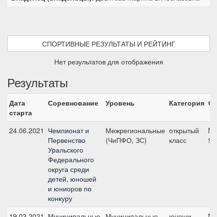
СПОРТИВНЫЕ РЕЗУЛЬТАТЫ И РЕЙТИНГ
Нет результатов для отображения
Результаты
Дата
Соревнование
Уровень
Категория
Ст
старта
24.06.2021
Чемпионат и
Межрегиональные
открытый
№1
Первенство
(ЧиПФО, ЗС)
класс
90
Уральского
Федерального
округа среди
детей, юношей
и юниоров по
конкуру
19.03.2021
Муниципальные
Муниципальные
юноши
№7