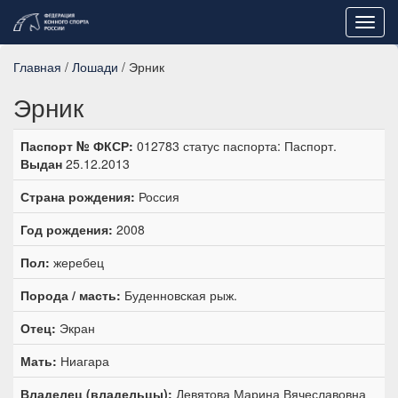
Toggl
navig
Главная
/
Лошади
/ Эрник
Эрник
Паспорт № ФКСР:
012783 статус паспорта: Паспорт.
Выдан
25.12.2013
Страна рождения:
Россия
Год рождения:
2008
Пол:
жеребец
Порода / масть:
Буденновская рыж.
Отец:
Экран
Мать:
Ниагара
Владелец (владельцы):
Девятова Марина Вячеславовна