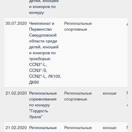
детей, юношей
и юниоров по
конкуру
30.07.2020
Чемпионат и
Региональные
ДК
Первенство
спортивные
Свердловской
области среди
детей, юношей
и юниоров по
троеборью
СCN3*-L,
CCN3*-S,
CCN2*-L, ЛК100,
ДК90
21.02.2020
Региональные
Региональные
юноши
№8
соревнования
спортивные
11
по конкуру
см
"Гордость
Урала"
21.02.2020
Региональные
Региональные
юноши
№7