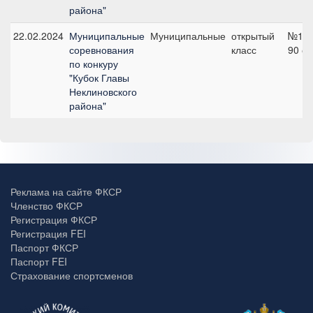
района"
22.02.2024
Муниципальные
Муниципальные
открытый
№1,
соревнования
класс
90 с
по конкуру
"Кубок Главы
Неклиновского
района"
Реклама на сайте ФКСР
Членство ФКСР
Регистрация ФКСР
Регистрация FEI
Паспорт ФКСР
Паспорт FEI
Страхование спортсменов