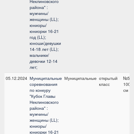
Неклиновского
района" :
мужчины/
женщины (LL);
юниоры/
юниорки 16-21
год (LL);
юноши/девушки
14-18 лет (LL);
мальчики/
девочки 12-14
лет;
05.12.2024
Муниципальные
Муниципальные
открытый
№5,
соревнования
класс
100
по конкуру
см
"Кубок Главы
Неклиновского
района" :
мужчины/
женщины (LL);
юниоры/
юниорки 16-21