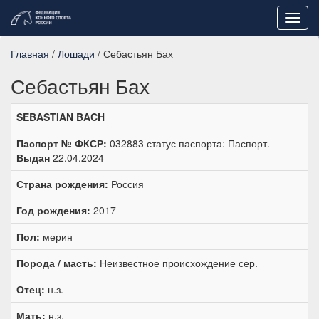
Toggl
navig
Главная
/
Лошади
/ Себастьян Бах
Себастьян Бах
SEBASTIAN BACH
Паспорт № ФКСР:
032883 статус паспорта: Паспорт.
Выдан
22.04.2024
Страна рождения:
Россия
Год рождения:
2017
Пол:
мерин
Порода / масть:
Неизвестное происхождение сер.
Отец:
н.з.
Мать:
н.з.