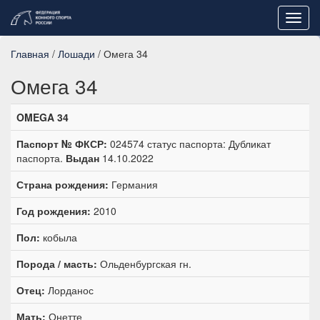
Toggl
navig
Главная
/
Лошади
/ Омега 34
Омега 34
OMEGA 34
Паспорт № ФКСР:
024574 статус паспорта: Дубликат
паспорта.
Выдан
14.10.2022
Страна рождения:
Германия
Год рождения:
2010
Пол:
кобыла
Порода / масть:
Ольденбургская гн.
Отец:
Лорданос
Мать:
Онетте