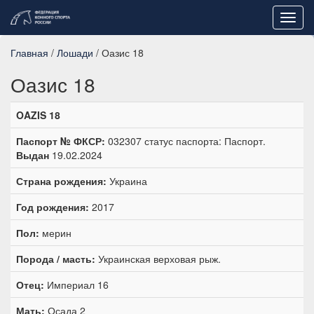
Toggl
navig
Главная
/
Лошади
/ Оазис 18
Оазис 18
OAZIS 18
Паспорт № ФКСР:
032307 статус паспорта: Паспорт.
Выдан
19.02.2024
Страна рождения:
Украина
Год рождения:
2017
Пол:
мерин
Порода / масть:
Украинская верховая рыж.
Отец:
Империал 16
Мать:
Осада 2