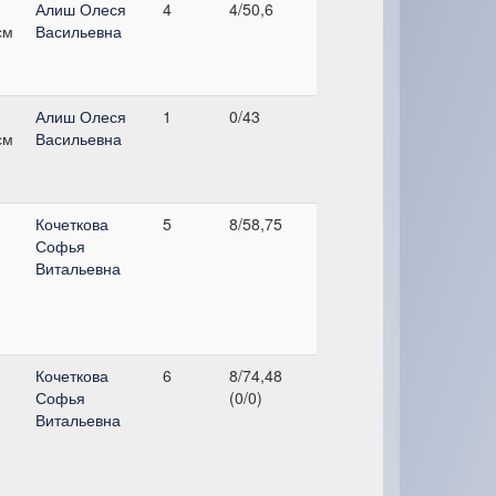
,
Алиш Олеся
4
4/50,6
см
Васильевна
,
Алиш Олеся
1
0/43
см
Васильевна
,
Кочеткова
5
8/58,75
Софья
Витальевна
,
Кочеткова
6
8/74,48
Софья
(0/0)
Витальевна