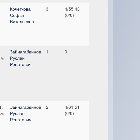
,
Кочеткова
3
4/55,43
Софья
(0/0)
Витальевна
,
Зайнагабдинов
1
0
см
Руслан
Ренатович
1,
Зайнагабдинов
2
4/61,51
см
Руслан
(0/0)
Ренатович