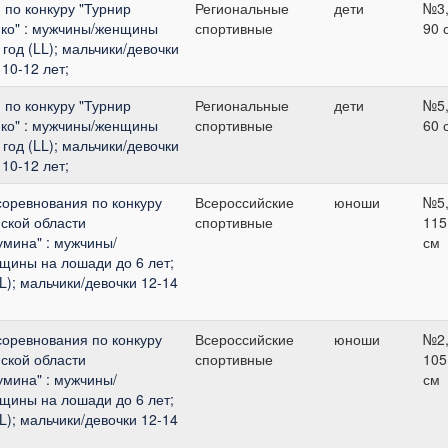
по конкуру "Турнир
Региональные
дети
№3
ко" : мужчины/женщины
спортивные
90 
год (LL); мальчики/девочки
 10-12 лет;
по конкуру "Турнир
Региональные
дети
№5
ко" : мужчины/женщины
спортивные
60 
год (LL); мальчики/девочки
 10-12 лет;
соревнования по конкуру
Всероссийские
юноши
№5
ской области
спортивные
115
мина" : мужчины/
см
щины на лошади до 6 лет;
L); мальчики/девочки 12-14
соревнования по конкуру
Всероссийские
юноши
№2
ской области
спортивные
105
мина" : мужчины/
см
щины на лошади до 6 лет;
L); мальчики/девочки 12-14