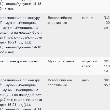
L); юноши/девушки 14-18
2-14 лет;
соревнования по конкуру
Всероссийские
юноши
№2
я!" : мужчины/женщины
спортивные
120
); мужчины/женщины на
см
женщины на лошади 6 лет;
и 7 лет; юниоры/юниорки
рки 16-21 год (LL);
L); юноши/девушки 14-18
2-14 лет;
я по конкуру на призы
Муниципальные
открытый
№9
класс
110
см
соревнования по конкуру
Всероссийские
дети
№8
я!" : мужчины/женщины
спортивные
85 
); мужчины/женщины на
женщины на лошади 6 лет;
и 7 лет; юниоры/юниорки
рки 16-21 год (LL);
L); юноши/девушки 14-18