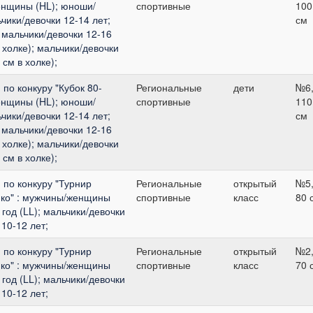
енщины (HL); юноши/
спортивные
100
ьчики/девочки 12-14 лет;
см
 мальчики/девочки 12-16
 холке); мальчики/девочки
 см в холке);
по конкуру "Кубок 80-
Региональные
дети
№6
енщины (HL); юноши/
спортивные
110
ьчики/девочки 12-14 лет;
см
 мальчики/девочки 12-16
 холке); мальчики/девочки
 см в холке);
по конкуру "Турнир
Региональные
открытый
№5
ко" : мужчины/женщины
спортивные
класс
80 
год (LL); мальчики/девочки
 10-12 лет;
по конкуру "Турнир
Региональные
открытый
№2
ко" : мужчины/женщины
спортивные
класс
70 
год (LL); мальчики/девочки
 10-12 лет;