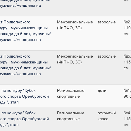
 мужчины/женщины на
т Приволжского
Межрегиональные
взрослые
№2
нкуру : мужчины/женщины
(ЧиПФО, ЗС)
110
ошади до 6 лет; мужчины/
см
 мужчины/женщины на
т Приволжского
Межрегиональные
взрослые
№5
нкуру : мужчины/женщины
(ЧиПФО, ЗС)
115
ошади до 6 лет; мужчины/
см
 мужчины/женщины на
по конкуру "Кубок
Региональные
дети
№1
ого спорта Оренбургской
спортивные
90 
еды", этап
по конкуру "Кубок
Региональные
открытый
№4
ого спорта Оренбургской
спортивные
класс
115
еды", этап
см