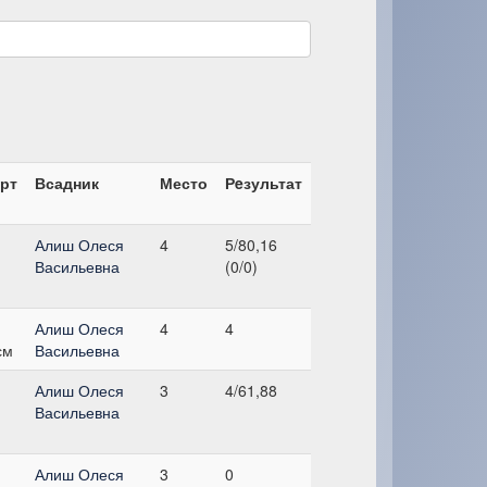
рт
Всадник
Место
Рeзультат
,
Алиш Олеся
4
5/80,16
Васильевна
(0/0)
,
Алиш Олеся
4
4
см
Васильевна
,
Алиш Олеся
3
4/61,88
Васильевна
,
Алиш Олеся
3
0