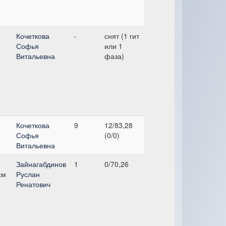
,
Кочеткова
-
снят (1 гит
Софья
или 1
Витальевна
фаза)
,
Кочеткова
9
12/83,28
Софья
(0/0)
Витальевна
,
Зайнагабдинов
1
0/70,26
см
Руслан
Ренатович