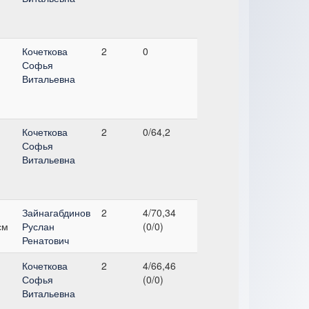
,
Кочеткова
2
0
Софья
Витальевна
,
Кочеткова
2
0/64,2
Софья
Витальевна
,
Зайнагабдинов
2
4/70,34
см
Руслан
(0/0)
Ренатович
,
Кочеткова
2
4/66,46
Софья
(0/0)
Витальевна