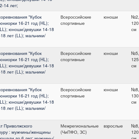
2-14 лет;
соревнования "Кубок
Всероссийские
юноши
№2
юниорки 16-21 год (HL);
спортивные
120
LL); юноши/девушки 14-18
см
18 лет (LL); мальчики/
соревнования "Кубок
Всероссийские
юноши
№5
юниорки 16-21 год (HL);
спортивные
125
LL); юноши/девушки 14-18
см
18 лет (LL); мальчики/
соревнования "Кубок
Всероссийские
юноши
№8
юниорки 16-21 год (HL);
спортивные
130
LL); юноши/девушки 14-18
см
18 лет (LL); мальчики/
т Приволжского
Межрегиональные
взрослые
№8
нкуру : мужчины/женщины
(ЧиПФО, ЗС)
120
ошади до 6 лет; мужчины/
см