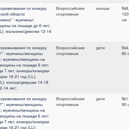
соревнования по конкуру
Всероссийские
юноши
№8
ской области
спортивные
120
мина" : мужчины/
см
щины на лошади до 6 лет;
L); мальчики/девочки 12-14
соревнования по конкуру
Всероссийские
дети
№4
я!" : мужчины/женщины
спортивные
80 
); мужчины/женщины на
женщины на лошади 6 лет;
и 7 лет; юниоры/юниорки
рки 16-21 год (LL);
L); юноши/девушки 14-18
2-14 лет;
соревнования по конкуру
Всероссийские
дети
№1
я!" : мужчины/женщины
спортивные
90 
); мужчины/женщины на
женщины на лошади 6 лет;
и 7 лет; юниоры/юниорки
рки 16-21 год (LL);