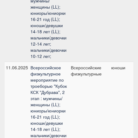
мужчины/
женщины (LL);
юниоры/юниорки
16-21 год (LL);
юноши/девушки
14-18 лет (LL);
мальчики/девочки
12-14 лет;
мальчики/девочки
10-12 лет;
11.06.2025
Всероссийское
Всероссийские
юноши
физкультурное
физкультурные
мероприятие по
троеборью "Кубок
КСК "Дубрава", 2
этап : мужчины/
женщины (LL);
юниоры/юниорки
16-21 год (LL);
юноши/девушки
14-18 лет (LL);
мальчики/девочки