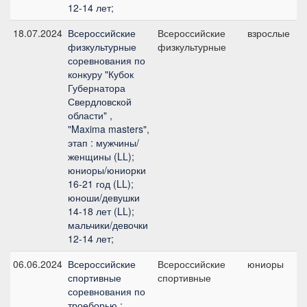
12-14 лет;
18.07.2024
Всероссийские
Всероссийские
взрослые
физкультурные
физкультурные
соревнования по
конкуру "Кубок
Губернатора
Свердловской
области" ,
"Maxima masters",
этап : мужчины/
женщины (LL);
юниоры/юниорки
16-21 год (LL);
юноши/девушки
14-18 лет (LL);
мальчики/девочки
12-14 лет;
06.06.2024
Всероссийские
Всероссийские
юниоры
спортивные
спортивные
соревнования по
троеборью :