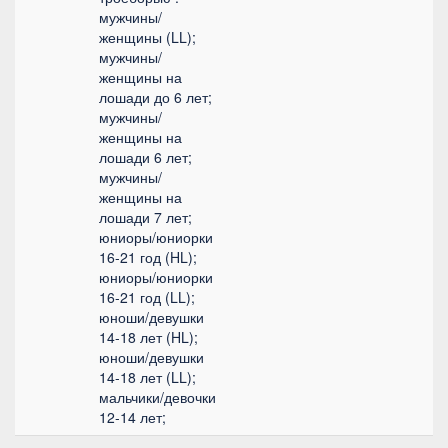
мужчины/
женщины (LL);
мужчины/
женщины на
лошади до 6 лет;
мужчины/
женщины на
лошади 6 лет;
мужчины/
женщины на
лошади 7 лет;
юниоры/юниорки
16-21 год (HL);
юниоры/юниорки
16-21 год (LL);
юноши/девушки
14-18 лет (HL);
юноши/девушки
14-18 лет (LL);
мальчики/девочки
12-14 лет;