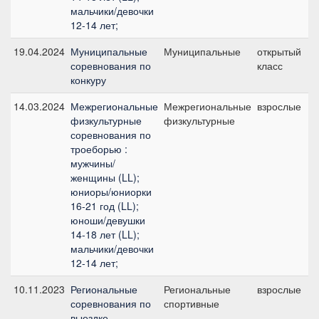
мальчики/девочки
12-14 лет;
19.04.2024
Муниципальные
Муниципальные
открытый
соревнования по
класс
конкуру
14.03.2024
Межрегиональные
Межрегиональные
взрослые
физкультурные
физкультурные
соревнования по
троеборью :
мужчины/
женщины (LL);
юниоры/юниорки
16-21 год (LL);
юноши/девушки
14-18 лет (LL);
мальчики/девочки
12-14 лет;
10.11.2023
Региональные
Региональные
взрослые
соревнования по
спортивные
выездке