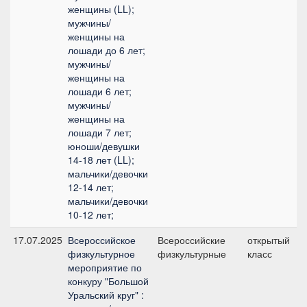
женщины (LL);
мужчины/
женщины на
лошади до 6 лет;
мужчины/
женщины на
лошади 6 лет;
мужчины/
женщины на
лошади 7 лет;
юноши/девушки
14-18 лет (LL);
мальчики/девочки
12-14 лет;
мальчики/девочки
10-12 лет;
17.07.2025
Всероссийское
Всероссийские
открытый
физкультурное
физкультурные
класс
мероприятие по
конкуру "Большой
Уральский круг" :