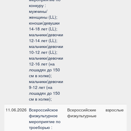
конкуру :
мужчины/
женщины (LL);
юноши/девушки
14-18 лет (LL);
мальчики/девочки
12-14 лет (LL);
мальчики/девочки
10-12 лет (LL);
мальчики/девочки
12-16 лет (на
лошадях до 150
см в холке);
мальчики/девочки
9-12 лет (на
лошадях до 150
см в холке);
11.06.2026
Всероссийское
Всероссийские
взрослые
физкультурное
физкультурные
мероприятие по
троеборью :