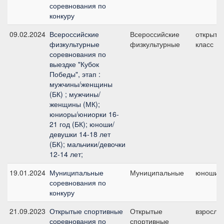
соревнования по
конкуру
09.02.2024
Всероссийские
Всероссийские
открыты
физкультурные
физкультурные
класс
соревнования по
выездке "Кубок
Победы", этап :
мужчины/женщины
(БК) ; мужчины/
женщины (МК);
юниоры/юниорки 16-
21 год (БК); юноши/
девушки 14-18 лет
(БК); мальчики/девочки
12-14 лет;
19.01.2024
Муниципальные
Муниципальные
юноши
соревнования по
конкуру
21.09.2023
Открытые спортивные
Открытые
взрослы
соревнования по
спортивные