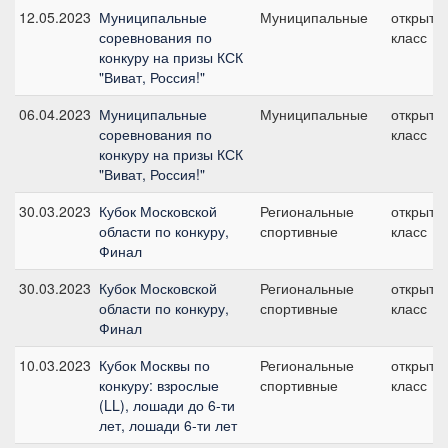
12.05.2023
Муниципальные
Муниципальные
открыты
соревнования по
класс
конкуру на призы КСК
"Виват, Россия!"
06.04.2023
Муниципальные
Муниципальные
открыты
соревнования по
класс
конкуру на призы КСК
"Виват, Россия!"
30.03.2023
Кубок Московской
Региональные
открыты
области по конкуру,
спортивные
класс
Финал
30.03.2023
Кубок Московской
Региональные
открыты
области по конкуру,
спортивные
класс
Финал
10.03.2023
Кубок Москвы по
Региональные
открыты
конкуру: взрослые
спортивные
класс
(LL), лошади до 6-ти
лет, лошади 6-ти лет