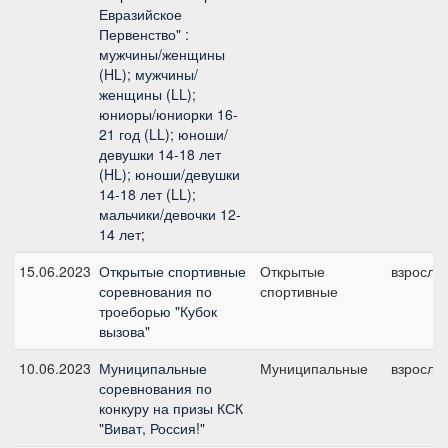
Евразийское
Первенство" :
мужчины/женщины
(HL); мужчины/
женщины (LL);
юниоры/юниорки 16-
21 год (LL); юноши/
девушки 14-18 лет
(HL); юноши/девушки
14-18 лет (LL);
мальчики/девочки 12-
14 лет;
15.06.2023
Открытые спортивные
Открытые
взрослы
соревнования по
спортивные
троеборью "Кубок
вызова"
10.06.2023
Муниципальные
Муниципальные
взрослы
соревнования по
конкуру на призы КСК
"Виват, Россия!"