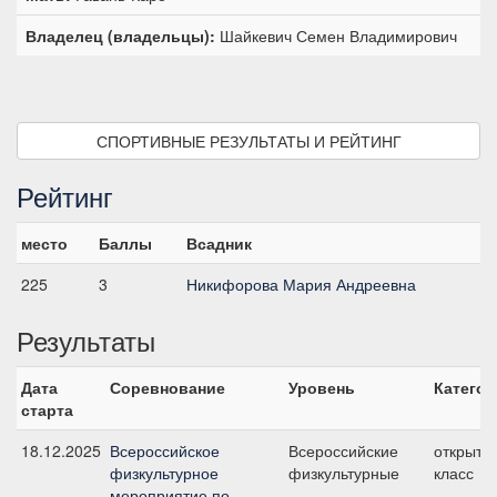
Владелец (владельцы):
Шайкевич Семен Владимирович
СПОРТИВНЫЕ РЕЗУЛЬТАТЫ И РЕЙТИНГ
Рейтинг
место
Баллы
Всадник
225
3
Никифорова Мария Андреевна
Результаты
Дата
Соревнование
Уровень
Категор
старта
18.12.2025
Всероссийское
Всероссийские
открыты
физкультурное
физкультурные
класс
мероприятие по