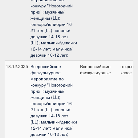
конкуру "Новогодний
приз" : мужчины/
женщины (LL);
юниоры/юниорки 16-
21 год (LL); юноши/
девушки 14-18 лет
(LL); мальчики/девочки
12-14 лет; мальчики/
девочки 10-12 лет;
18.12.2025
Всероссийское
Всероссийские
открыты
физкультурное
физкультурные
класс
мероприятие по
конкуру "Новогодний
приз" : мужчины/
женщины (LL);
юниоры/юниорки 16-
21 год (LL); юноши/
девушки 14-18 лет
(LL); мальчики/девочки
12-14 лет; мальчики/
девочки 10-12 лет;