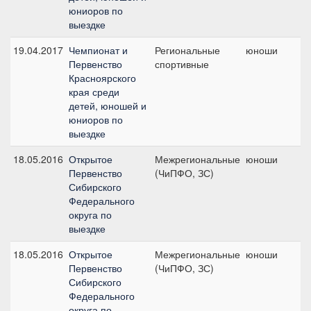
юниоров по
выездке
19.04.2017
Чемпионат и
Региональные
юноши
К
Первенство
спортивные
ю
Красноярского
края среди
детей, юношей и
юниоров по
выездке
18.05.2016
Открытое
Межрегиональные
юноши
К
Первенство
(ЧиПФО, ЗС)
ю
Сибирского
Федерального
округа по
выездке
18.05.2016
Открытое
Межрегиональные
юноши
П
Первенство
(ЧиПФО, ЗС)
п
Сибирского
Федерального
округа по