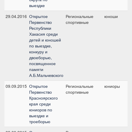
выездке
29.04.2016
Открытое
Региональные
юноши
П
Первенство
спортивные
п
Республики
Хакасия среди
детей и юношей
по выездке,
конкуру и
двоеборью,
посвященное
памяти
А.Б.Мальчевского
09.09.2015
Открытое
Региональные
юниоры
К
Первенство
спортивные
ю
Красноярского
края среди
юниоров по
выездке и
троеборью