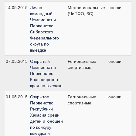
14.05.2015
Лично-
Межрегиональные
юноши
Л
командный
(ЧиПФО, ЗС)
ю
Чемпионат и
Первенство
Сибирского
Федерального
округа по
выездке
07.05.2015
Открытый
Региональные
юноши
К
Чемпионат и
спортивные
ю
Первенство
Красноярского
края по выездке
01.05.2015
Открытое
Региональные
юноши
К
Первенство
спортивные
ю
Республики
Хакасия среди
детей и юношей
по конкуру,
выездке и