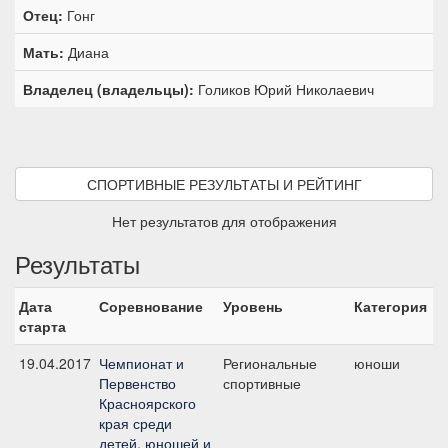
Отец:
Гонг
Мать:
Диана
Владелец (владельцы):
Голиков Юрий Николаевич
СПОРТИВНЫЕ РЕЗУЛЬТАТЫ И РЕЙТИНГ
Нет результатов для отображения
Результаты
Дата
Соревнование
Уровень
Категория
С
старта
19.04.2017
Чемпионат и
Региональные
юноши
П
Первенство
спортивные
п
Красноярского
края среди
детей, юношей и