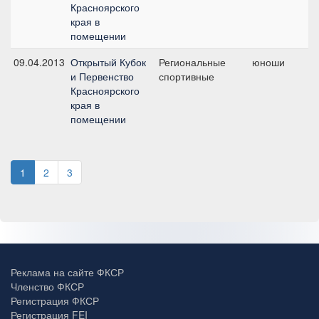
Красноярского
края в
помещении
09.04.2013
Открытый Кубок
Региональные
юноши
П
и Первенство
спортивные
п
Красноярского
края в
помещении
1
2
3
Реклама на сайте ФКСР
Членство ФКСР
Регистрация ФКСР
Регистрация FEI