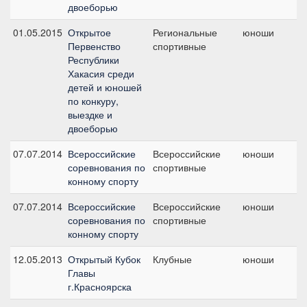
двоеборью
01.05.2015
Открытое
Региональные
юноши
П
Первенство
спортивные
п
Республики
Хакасия среди
детей и юношей
по конкуру,
выездке и
двоеборью
07.07.2014
Всероссийские
Всероссийские
юноши
П
соревнования по
спортивные
п
конному спорту
07.07.2014
Всероссийские
Всероссийские
юноши
К
соревнования по
спортивные
ю
конному спорту
12.05.2013
Открытый Кубок
Клубные
юноши
К
Главы
п
г.Красноярска
ю