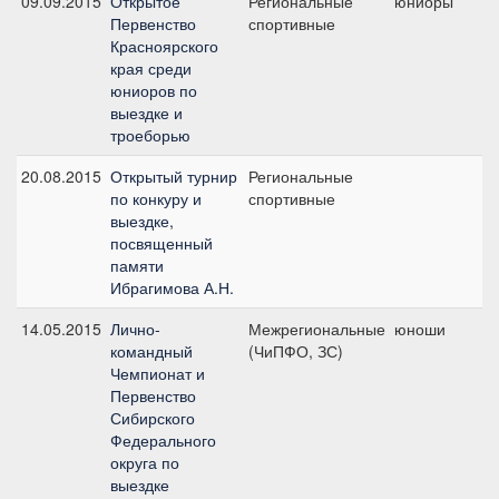
09.09.2015
Открытое
Региональные
юниоры
П
Первенство
спортивные
п
Красноярского
края среди
юниоров по
выездке и
троеборью
20.08.2015
Открытый турнир
Региональные
П
по конкуру и
спортивные
п
выездке,
(о
посвященный
памяти
Ибрагимова А.Н.
14.05.2015
Лично-
Межрегиональные
юноши
К
командный
(ЧиПФО, ЗС)
ю
Чемпионат и
Первенство
Сибирского
Федерального
округа по
выездке