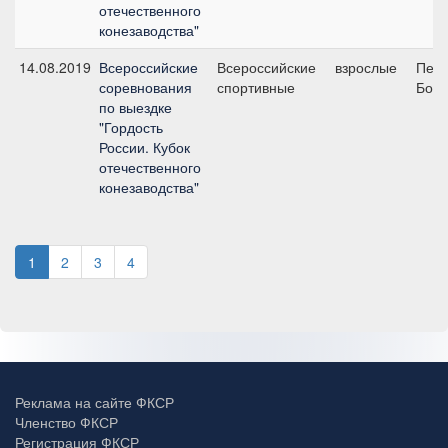
отечественного
конезаводства"
14.08.2019
Всероссийские
Всероссийские
взрослые
Пере
соревнования
спортивные
Боль
по выездке
"Гордость
России. Кубок
отечественного
конезаводства"
1
2
3
4
Реклама на сайте ФКСР
Членство ФКСР
Регистрация ФКСР