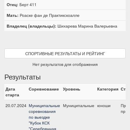
Отец:
Берт 411
Мать:
Роаске фан де Практикскоалле
Владелец (владельцы):
Шихарева Марина Валерьевна
СПОРТИВНЫЕ РЕЗУЛЬТАТЫ И РЕЙТИНГ
Нет результатов для отображения
Результаты
Дата
Соревнование
Уровень
Категория
Ста
старта
20.07.2024
Муниципальные
Муниципальные
юноши
Пред
соревнования
приз
по выездке
"Кубок КСК
"Серебрянная