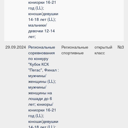
юниорки 16-21
год (LL);
юноши/девушки
14-18 лет (LL);
мальчики/
девочки 12-14
лет;
29.09.2024
Региональные
Региональные
открытый
№3, 
соревнования
спортивные
класс
по конкуру
"Кубок КСК
"Пегас", Финал :
мужчины/
женщины (LL);
мужчины/
женщины на
лошади до 6
лет; юниоры/
юниорки 16-21
год (LL);
юноши/девушки
14-18 лет (LL);