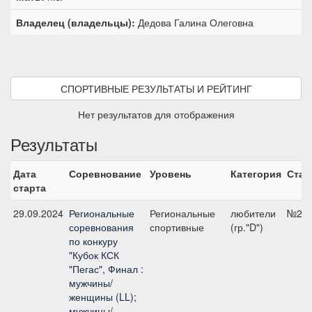
Владелец (владельцы):
Дедова Галина Олеговна
СПОРТИВНЫЕ РЕЗУЛЬТАТЫ И РЕЙТИНГ
Нет результатов для отображения
Результаты
Дата
Соревнование
Уровень
Категория
Стар
старта
29.09.2024
Региональные
Региональные
любители
№2, 
соревнования
спортивные
(гр."D")
по конкуру
"Кубок КСК
"Пегас", Финал :
мужчины/
женщины (LL);
мужчины/