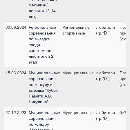
мальчики/
девочки 12-14
лет;
30.06.2024
Региональные
Региональные
любители
Пред
соревнования
спортивные
(гр."D")
приз 
по выездке
(люби
среди
спортсменов-
любителей 2
этап
15.06.2024
Муниципальные
Муниципальные
любители
Пред
соревнования
(гр."D")
приз 
по конкуру и
(люби
выездке "Кубок
Памяти А.В.
Никулина"
27.12.2023
Муниципальные
Муниципальные
любители
№2В,
соревнования
(гр."D")
по конкуру
"Новогодний