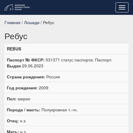
Toggl
navig
Главная
/
Лошади
/ Ребус
Ребус
REBUS
Паспорт № ФКСР:
031371 статус паспорта: Паспорт.
Выдан
29.06.2023
Страна рождения:
Россия
Год рождения:
2009
Пол:
мерин
Порода / масть:
Полукровная т.-гн.
Отец:
н.з.
Мать:
н.з.