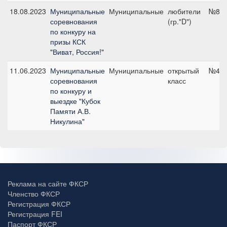
18.08.2023
Муниципальные
Муниципальные
любители
№8, 
соревнования
(гр."D")
по конкуру на
призы КСК
"Виват, Россия!"
11.06.2023
Муниципальные
Муниципальные
открытый
№4В,
соревнования
класс
по конкуру и
выездке "Кубок
Памяти А.В.
Никулина"
Реклама на сайте ФКСР
Членство ФКСР
Регистрация ФКСР
Регистрация FEI
Паспорт ФКСР