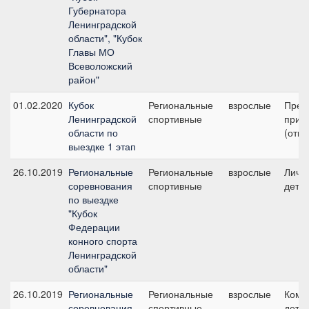
Губернатора
Ленинградской
области", "Кубок
Главы МО
Всеволожский
район"
01.02.2020
Кубок
Региональные
взрослые
Пред
Ленинградской
спортивные
приз
области по
(откр
выездке 1 этап
26.10.2019
Региональные
Региональные
взрослые
Личны
соревнования
спортивные
дети 
по выездке
"Кубок
Федерации
конного спорта
Ленинградской
области"
26.10.2019
Региональные
Региональные
взрослые
Кома
соревнования
спортивные
дети 