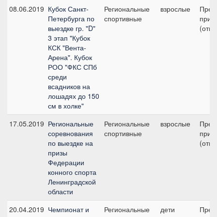
08.06.2019
Кубок Санкт-
Региональные
взрослые
Пред
Петербурга по
спортивные
приз 
выездке гр. "D"
(откр
3 этап "Кубок
КСК "Вента-
Арена". Кубок
РОО "ФКС СПб
среди
всадников на
лошадях до 150
см в холке"
17.05.2019
Региональные
Региональные
взрослые
Пред
соревнования
спортивные
приз 
по выездке на
(откр
призы
Федерации
конного спорта
Ленинградской
области
20.04.2019
Чемпионат и
Региональные
дети
Пред