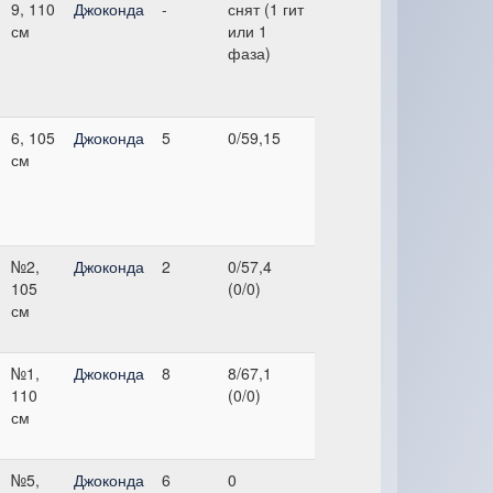
9, 110
Джоконда
-
снят (1 гит
см
или 1
фаза)
6, 105
Джоконда
5
0/59,15
см
№2,
Джоконда
2
0/57,4
105
(0/0)
см
№1,
Джоконда
8
8/67,1
110
(0/0)
см
№5,
Джоконда
6
0