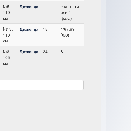
№5,
Джоконда
-
снят (1 гит
110
или 1
см
фаза)
№13,
Джоконда
18
4/67,69
110
(0/0)
см
№8,
Джоконда
24
8
105
см