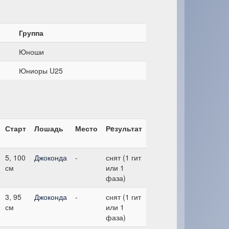
Группа
Юноши
Юниоры U25
Старт
Лошадь
Место
Рeзультат
5, 100
Джоконда
-
снят (1 гит
см
или 1
фаза)
3, 95
Джоконда
-
снят (1 гит
см
или 1
фаза)