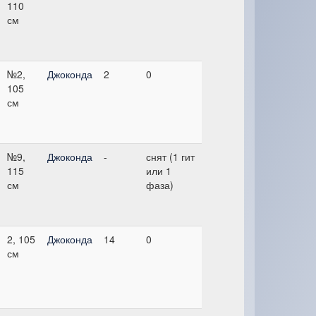
110
см
№2,
Джоконда
2
0
105
см
№9,
Джоконда
-
снят (1 гит
115
или 1
см
фаза)
2, 105
Джоконда
14
0
см