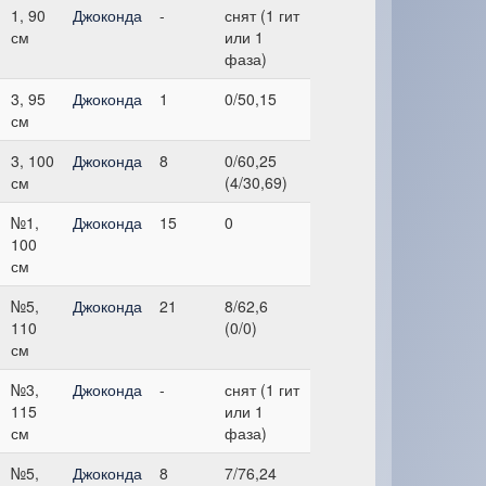
1, 90
Джоконда
-
снят (1 гит
см
или 1
фаза)
3, 95
Джоконда
1
0/50,15
см
3, 100
Джоконда
8
0/60,25
см
(4/30,69)
№1,
Джоконда
15
0
100
см
№5,
Джоконда
21
8/62,6
110
(0/0)
см
№3,
Джоконда
-
снят (1 гит
115
или 1
см
фаза)
№5,
Джоконда
8
7/76,24