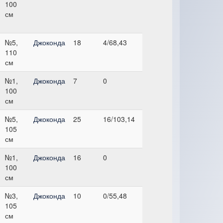
100
см
№5,
Джоконда
18
4/68,43
110
см
№1,
Джоконда
7
0
100
см
№5,
Джоконда
25
16/103,14
105
см
№1,
Джоконда
16
0
100
см
№3,
Джоконда
10
0/55,48
105
см