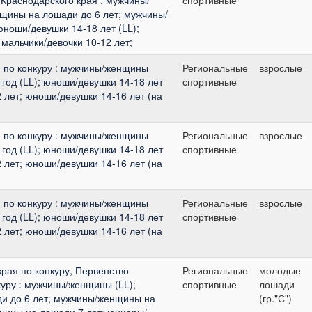
щины на лошади до 6 лет; мужчины/
ноши/девушки 14-18 лет (LL);
 мальчики/девочки 10-12 лет;
 по конкуру : мужчины/женщины
Региональные
взрослые
 год (LL); юноши/девушки 14-18 лет
спортивные
2 лет; юноши/девушки 14-16 лет (на
 по конкуру : мужчины/женщины
Региональные
взрослые
 год (LL); юноши/девушки 14-18 лет
спортивные
2 лет; юноши/девушки 14-16 лет (на
 по конкуру : мужчины/женщины
Региональные
взрослые
 год (LL); юноши/девушки 14-18 лет
спортивные
2 лет; юноши/девушки 14-16 лет (на
рая по конкуру, Первенство
Региональные
молодые
куру : мужчины/женщины (LL);
спортивные
лошади
и до 6 лет; мужчины/женщины на
(гр."С")
щины на лошади 7 лет; юниоры/