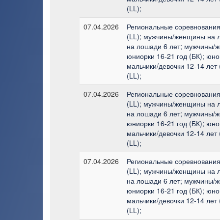
(LL);
07.04.2026
Региональные соревнования
(LL); мужчины/женщины на 
на лошади 6 лет; мужчины/
юниорки 16-21 год (БК); юно
мальчики/девочки 12-14 лет 
(LL);
07.04.2026
Региональные соревнования
(LL); мужчины/женщины на 
на лошади 6 лет; мужчины/
юниорки 16-21 год (БК); юно
мальчики/девочки 12-14 лет 
(LL);
07.04.2026
Региональные соревнования
(LL); мужчины/женщины на 
на лошади 6 лет; мужчины/
юниорки 16-21 год (БК); юно
мальчики/девочки 12-14 лет 
(LL);