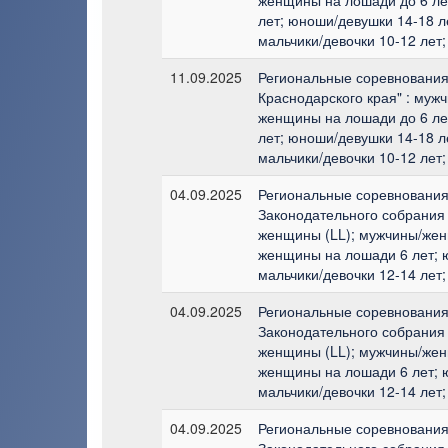
лет; юноши/девушки 14-18 ле
мальчики/девочки 10-12 лет;
11.09.2025
Региональные соревнования 
Краснодарского края" : муж
женщины на лошади до 6 ле
лет; юноши/девушки 14-18 ле
мальчики/девочки 10-12 лет;
04.09.2025
Региональные соревнования 
Законодательного собрания 
женщины (LL); мужчины/жен
женщины на лошади 6 лет; ю
мальчики/девочки 12-14 лет;
04.09.2025
Региональные соревнования 
Законодательного собрания 
женщины (LL); мужчины/жен
женщины на лошади 6 лет; ю
мальчики/девочки 12-14 лет;
04.09.2025
Региональные соревнования 
Законодательного собрания 