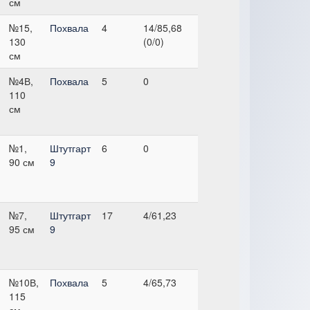
см
№15,
Похвала
4
14/85,68
130
(0/0)
см
№4В,
Похвала
5
0
110
см
№1,
Штутгарт
6
0
90 см
9
№7,
Штутгарт
17
4/61,23
95 см
9
№10В,
Похвала
5
4/65,73
115
см