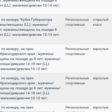
т (LL); мальчики/девочки 12-14 лет;
по конкуру "Кубок Губернатора
Региональные
открытый
чины/женщины (LL); мужчины/
спортивные
класс
т; мужчины/женщины на лошади 6
т (LL); мальчики/девочки 12-14 лет;
по конкуру, на приз
Региональные
взрослые
Краснодарского края : мужчины/
спортивные
щины на лошади до 6 лет; мужчины/
ноши/девушки 14-18 лет (LL);
 мальчики/девочки 10-12 лет;
по конкуру, на приз
Региональные
взрослые
Краснодарского края : мужчины/
спортивные
щины на лошади до 6 лет; мужчины/
ноши/девушки 14-18 лет (LL);
 мальчики/девочки 10-12 лет;
по конкуру, на приз
Региональные
взрослые
Краснодарского края : мужчины/
спортивные