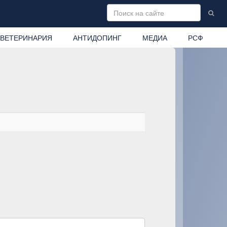
ВЕТЕРИНАРИЯ
АНТИДОПИНГ
МЕДИА
РСФ