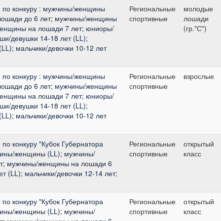
 по конкуру : мужчины/женщины
Региональные
молодые
лошади до 6 лет; мужчины/женщины
спортивные
лошади
женщины на лошади 7 лет; юниоры/
(гр."С")
ши/девушки 14-18 лет (LL);
(LL); мальчики/девочки 10-12 лет
 по конкуру : мужчины/женщины
Региональные
взрослые
лошади до 6 лет; мужчины/женщины
спортивные
женщины на лошади 7 лет; юниоры/
ши/девушки 14-18 лет (LL);
(LL); мальчики/девочки 10-12 лет
по конкуру "Кубок Губернатора
Региональные
открытый
чины/женщины (LL); мужчины/
спортивные
класс
т; мужчины/женщины на лошади 6
т (LL); мальчики/девочки 12-14 лет;
по конкуру "Кубок Губернатора
Региональные
открытый
чины/женщины (LL); мужчины/
спортивные
класс
т; мужчины/женщины на лошади 6