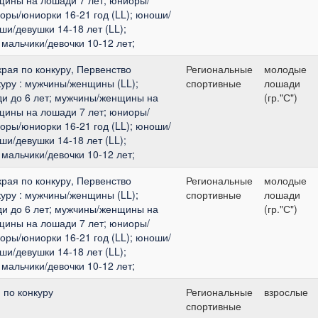
иоры/юниорки 16-21 год (LL); юноши/
ши/девушки 14-18 лет (LL);
 мальчики/девочки 10-12 лет;
рая по конкуру, Первенство
Региональные
молодые
куру : мужчины/женщины (LL);
спортивные
лошади
и до 6 лет; мужчины/женщины на
(гр."С")
щины на лошади 7 лет; юниоры/
иоры/юниорки 16-21 год (LL); юноши/
ши/девушки 14-18 лет (LL);
 мальчики/девочки 10-12 лет;
рая по конкуру, Первенство
Региональные
молодые
куру : мужчины/женщины (LL);
спортивные
лошади
и до 6 лет; мужчины/женщины на
(гр."С")
щины на лошади 7 лет; юниоры/
иоры/юниорки 16-21 год (LL); юноши/
ши/девушки 14-18 лет (LL);
 мальчики/девочки 10-12 лет;
 по конкуру
Региональные
взрослые
спортивные