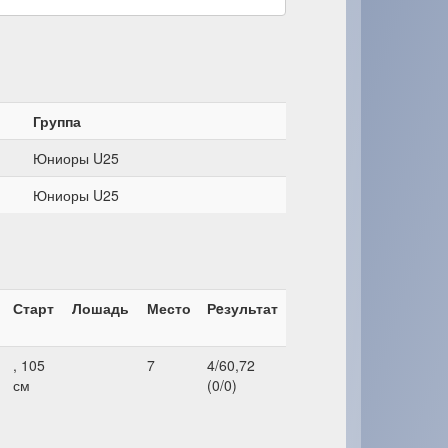
Группа
Юниоры U25
Юниоры U25
Старт
Лошадь
Место
Рeзультат
, 105
7
4/60,72
см
(0/0)