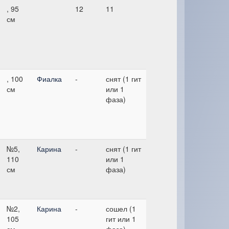
, 95
12
11
см
, 100
Фиалка
-
снят (1 гит
см
или 1
фаза)
№5,
Карина
-
снят (1 гит
110
или 1
см
фаза)
№2,
Карина
-
сошел (1
105
гит или 1
см
фаза)