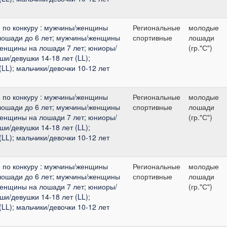
 по конкуру : мужчины/женщины
Региональные
молодые
лошади до 6 лет; мужчины/женщины
спортивные
лошади
женщины на лошади 7 лет; юниоры/
(гр."С")
ши/девушки 14-18 лет (LL);
(LL); мальчики/девочки 10-12 лет
 по конкуру : мужчины/женщины
Региональные
молодые
лошади до 6 лет; мужчины/женщины
спортивные
лошади
женщины на лошади 7 лет; юниоры/
(гр."С")
ши/девушки 14-18 лет (LL);
(LL); мальчики/девочки 10-12 лет
 по конкуру : мужчины/женщины
Региональные
молодые
лошади до 6 лет; мужчины/женщины
спортивные
лошади
женщины на лошади 7 лет; юниоры/
(гр."С")
ши/девушки 14-18 лет (LL);
(LL); мальчики/девочки 10-12 лет