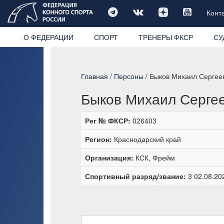
Конт
О ФЕДЕРАЦИИ
СПОРТ
ТРЕНЕРЫ ФКСР
СУ
Главная
/
Персоны
/ Быков Михаил Сергее
Быков Михаил Серге
Рег № ФКСР:
026403
Регион:
Краснодарский край
Организация:
КСК, Фрейм
Спортивный разряд/звание:
3 02.08.20