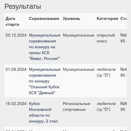
Результаты
Дата
Соревнование
Уровень
Категория
Стар
старта
20.12.2024
Муниципальные
Муниципальные
открытый
№6,
соревнования
класс
85 с
по конкуру на
призы КСК
"Виват, Россия!"
21.09.2024
Муниципальные
Муниципальные
любители
№4,
соревнования
(гр."D")
80 с
по конкуру
"Осенний Кубок
КСК "Дивный"
16.02.2024
Кубок
Региональные
любители
№8,
Московской
спортивные
(гр."D")
95 с
области по
конкуру, 2 этап