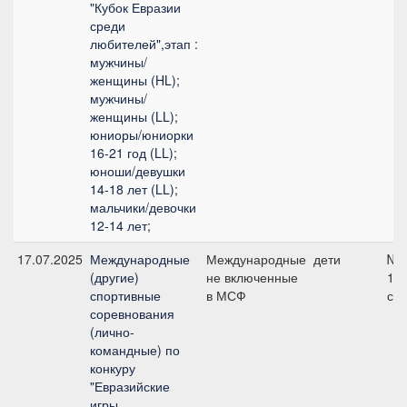
"Кубок Евразии
среди
любителей",этап :
мужчины/
женщины (HL);
мужчины/
женщины (LL);
юниоры/юниорки
16-21 год (LL);
юноши/девушки
14-18 лет (LL);
мальчики/девочки
12-14 лет;
17.07.2025
Международные
Международные
дети
№1
(другие)
не включенные
11
спортивные
в МСФ
см
соревнования
(лично-
командные) по
конкуру
"Евразийские
игры,