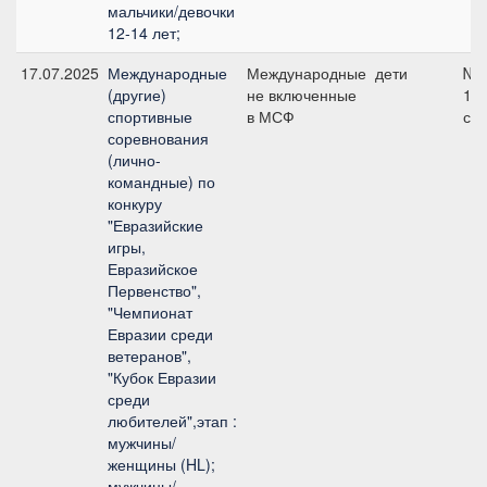
мальчики/девочки
12-14 лет;
17.07.2025
Международные
Международные
дети
№1
(другие)
не включенные
10
спортивные
в МСФ
см
соревнования
(лично-
командные) по
конкуру
"Евразийские
игры,
Евразийское
Первенство",
"Чемпионат
Евразии среди
ветеранов",
"Кубок Евразии
среди
любителей",этап :
мужчины/
женщины (HL);
мужчины/