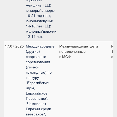
женщины (LL);
юниоры/юниорки
16-21 год (LL);
юноши/девушки
14-18 лет (LL);
мальчики/девочки
12-14 лет;
17.07.2025
Международные
Международные
дети
№8
(другие)
не включенные
11
спортивные
в МСФ
см
соревнования
(лично-
командные) по
конкуру
"Евразийские
игры,
Евразийское
Первенство",
"Чемпионат
Евразии среди
ветеранов",