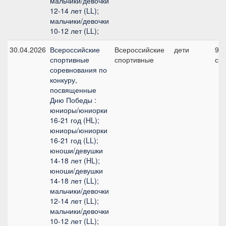
мальчики/девочки
12-14 лет (LL);
мальчики/девочки
10-12 лет (LL);
30.04.2026
Всероссийские
Всероссийские
дети
9, 
спортивные
спортивные
см
соревнования по
конкуру,
посвященные
Дню Победы :
юниоры/юниорки
16-21 год (HL);
юниоры/юниорки
16-21 год (LL);
юноши/девушки
14-18 лет (HL);
юноши/девушки
14-18 лет (LL);
мальчики/девочки
12-14 лет (LL);
мальчики/девочки
10-12 лет (LL);