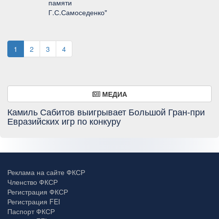
памяти
Г.С.Самоседенко"
1
2
3
4
МЕДИА
Камиль Сабитов выигрывает Большой Гран-при
Евразийских игр по конкуру
Реклама на сайте ФКСР
Членство ФКСР
Регистрация ФКСР
Регистрация FEI
Паспорт ФКСР