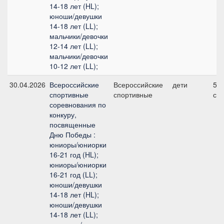
14-18 лет (HL);
юноши/девушки
14-18 лет (LL);
мальчики/девочки
12-14 лет (LL);
мальчики/девочки
10-12 лет (LL);
30.04.2026
Всероссийские
Всероссийские
дети
5, 
спортивные
спортивные
см
соревнования по
конкуру,
посвященные
Дню Победы :
юниоры/юниорки
16-21 год (HL);
юниоры/юниорки
16-21 год (LL);
юноши/девушки
14-18 лет (HL);
юноши/девушки
14-18 лет (LL);