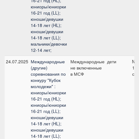
16-21 год (HL);
юниоры/юниорки
16-21 год (LL);
юноши/девушки
14-18 лет (HL);
юноши/девушки
14-18 лет (LL);
мальчики/девочки
12-14 лет;
24.07.2025
Международные
Международные
дети
№1
(другие)
не включенные
11
соревнования по
в МСФ
см
конкуру "Кубок
молодежи" :
юниоры/юниорки
16-21 год (HL);
юниоры/юниорки
16-21 год (LL);
юноши/девушки
14-18 лет (HL);
юноши/девушки
14-18 лет (LL);