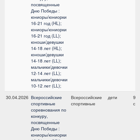
посвященные
Дню Победы :
юниоры/юниорки
16-21 год (HL);
юниоры/юниорки
16-21 год (LL);
юноши/девушки
14-18 лет (HL);
юноши/девушки
14-18 лет (LL);
мальчики/девочки
12-14 лет (LL);
мальчики/девочки
10-12 лет (LL);
30.04.2026
Всероссийские
Всероссийские
дети
9, 
спортивные
спортивные
см
соревнования по
конкуру,
посвященные
Дню Победы :
юниоры/юниорки