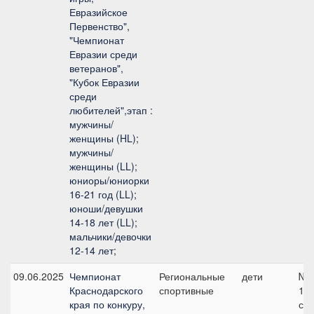
Евразийское
Первенство",
"Чемпионат
Евразии среди
ветеранов",
"Кубок Евразии
среди
любителей",этап :
мужчины/
женщины (HL);
мужчины/
женщины (LL);
юниоры/юниорки
16-21 год (LL);
юноши/девушки
14-18 лет (LL);
мальчики/девочки
12-14 лет;
09.06.2025
Чемпионат
Региональные
дети
№4
Краснодарского
спортивные
11
края по конкуру,
см