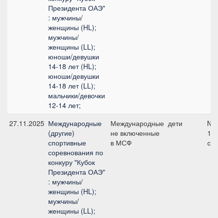
Президента ОАЭ"
: мужчины/
женщины (HL);
мужчины/
женщины (LL);
юноши/девушки
14-18 лет (HL);
юноши/девушки
14-18 лет (LL);
мальчики/девочки
12-14 лет;
27.11.2025
Международные
Международные
дети
№1
(другие)
не включенные
12
спортивные
в МСФ
см
соревнования по
конкуру "Кубок
Президента ОАЭ"
: мужчины/
женщины (HL);
мужчины/
женщины (LL);