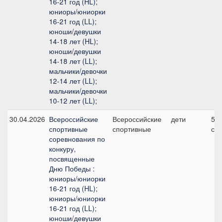
16-21 год (HL);
юниоры/юниорки
16-21 год (LL);
юноши/девушки
14-18 лет (HL);
юноши/девушки
14-18 лет (LL);
мальчики/девочки
12-14 лет (LL);
мальчики/девочки
10-12 лет (LL);
30.04.2026
Всероссийские
Всероссийские
дети
5, 
спортивные
спортивные
см
соревнования по
конкуру,
посвященные
Дню Победы :
юниоры/юниорки
16-21 год (HL);
юниоры/юниорки
16-21 год (LL);
юноши/девушки