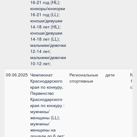
16-21 год (HL);
юниоры/юниорки
16-21 год (LL);
юноши/девушки
14-18 лет (HL);
юноши/девушки
14-18 лет (LL);
мальчики/девочки
12-14 лет;
мальчики/девочки
10-12 лет;
09.06.2025
Чемпионат
Региональные
дети
№4
Краснодарского
спортивные
11
края по конкуру,
см
Первенство
Краснодарского
края по конкуру :
мужчины/
женщины (LL);
мужчины/
женщины на
лошади до 6 лет;