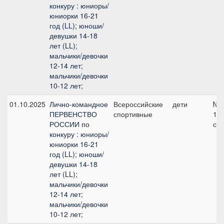
конкуру : юниоры/
юниорки 16-21
год (LL); юноши/
девушки 14-18
лет (LL);
мальчики/девочки
12-14 лет;
мальчики/девочки
10-12 лет;
01.10.2025
Лично-командное
Всероссийские
дети
№1
ПЕРВЕНСТВО
спортивные
12
РОССИИ по
см
конкуру : юниоры/
юниорки 16-21
год (LL); юноши/
девушки 14-18
лет (LL);
мальчики/девочки
12-14 лет;
мальчики/девочки
10-12 лет;