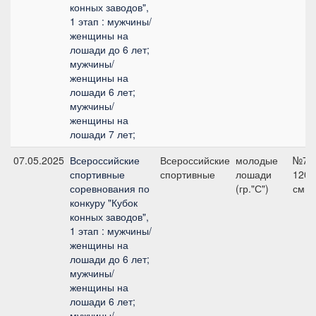
конных заводов",
1 этап : мужчины/
женщины на
лошади до 6 лет;
мужчины/
женщины на
лошади 6 лет;
мужчины/
женщины на
лошади 7 лет;
07.05.2025
Всероссийские
Всероссийские
молодые
№7,
спортивные
спортивные
лошади
120
соревнования по
(гр."С")
см
конкуру "Кубок
конных заводов",
1 этап : мужчины/
женщины на
лошади до 6 лет;
мужчины/
женщины на
лошади 6 лет;
мужчины/