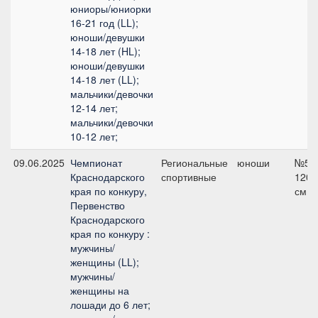
юниоры/юниорки
16-21 год (LL);
юноши/девушки
14-18 лет (HL);
юноши/девушки
14-18 лет (LL);
мальчики/девочки
12-14 лет;
мальчики/девочки
10-12 лет;
09.06.2025
Чемпионат
Региональные
юноши
№5,
Краснодарского
спортивные
120
края по конкуру,
см
Первенство
Краснодарского
края по конкуру :
мужчины/
женщины (LL);
мужчины/
женщины на
лошади до 6 лет;