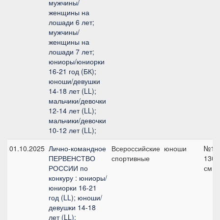
мужчины/
женщины на
лошади 6 лет;
мужчины/
женщины на
лошади 7 лет;
юниоры/юниорки
16-21 год (БК);
юноши/девушки
14-18 лет (LL);
мальчики/девочки
12-14 лет (LL);
мальчики/девочки
10-12 лет (LL);
01.10.2025
Лично-командное
Всероссийские
юноши
№11
ПЕРВЕНСТВО
спортивные
130
РОССИИ по
см
конкуру : юниоры/
юниорки 16-21
год (LL); юноши/
девушки 14-18
лет (LL);