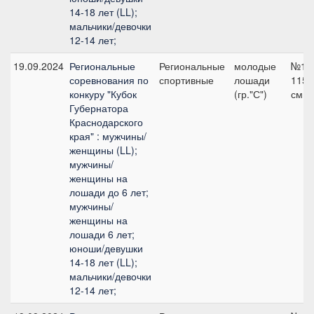
14-18 лет (LL);
мальчики/девочки
12-14 лет;
19.09.2024
Региональные
Региональные
молодые
№10
соревнования по
спортивные
лошади
115
конкуру "Кубок
(гр."С")
см
Губернатора
Краснодарского
края" : мужчины/
женщины (LL);
мужчины/
женщины на
лошади до 6 лет;
мужчины/
женщины на
лошади 6 лет;
юноши/девушки
14-18 лет (LL);
мальчики/девочки
12-14 лет;