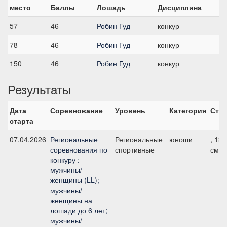
место
Баллы
Лошадь
Дисциплина
57
46
Робин Гуд
конкур
78
46
Робин Гуд
конкур
150
46
Робин Гуд
конкур
Результаты
Дата
Соревнование
Уровень
Категория
Стар
старта
07.04.2026
Региональные
Региональные
юноши
, 130
соревнования по
спортивные
см
конкуру :
мужчины/
женщины (LL);
мужчины/
женщины на
лошади до 6 лет;
мужчины/