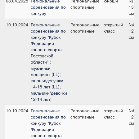
08.04.2025
Региональные
Региональные
юноши
№15
соревнования по
спортивные
130
конкуру
см
10.10.2024
Региональные
Региональные
открытый
№8,
соревнования по
спортивные
класс
120
конкуру "Кубок
см
Федерации
конного спорта
Ростовской
области" :
мужчины/
женщины (LL);
юноши/девушки
14-18 лет (LL);
мальчики/девочки
12-14 лет;
10.10.2024
Региональные
Региональные
открытый
№5,
соревнования по
спортивные
класс
120
конкуру "Кубок
см
Федерации
конного спорта