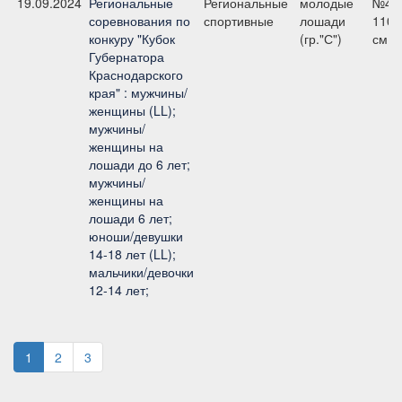
19.09.2024
Региональные
Региональные
молодые
№4В
соревнования по
спортивные
лошади
110
конкуру "Кубок
(гр."С")
см
Губернатора
Краснодарского
края" : мужчины/
женщины (LL);
мужчины/
женщины на
лошади до 6 лет;
мужчины/
женщины на
лошади 6 лет;
юноши/девушки
14-18 лет (LL);
мальчики/девочки
12-14 лет;
1
2
3