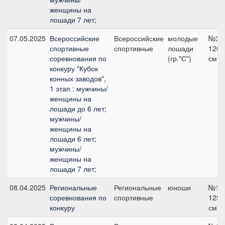
женщины на
лошади 7 лет;
07.05.2025
Всероссийские
Всероссийские
молодые
№3,
спортивные
спортивные
лошади
120
соревнования по
(гр."С")
см
конкуру "Кубок
конных заводов",
1 этап : мужчины/
женщины на
лошади до 6 лет;
мужчины/
женщины на
лошади 6 лет;
мужчины/
женщины на
лошади 7 лет;
08.04.2025
Региональные
Региональные
юноши
№10
соревнования по
спортивные
125
конкуру
см