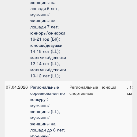
женщины на
лошади 6 лет;
мужчины/
женщины на
лошади 7 лет;
юниоры/юниорки
16-21 год (БК);
юноши/девушки
14-18 лет (LL);
мальчики/девочки
12-14 лет (LL);
мальчики/девочки
10-12 лет (LL);
07.04.2026
Региональные
Региональные
юноши
, 125
соревнования по
спортивные
см
конкуру :
мужчины/
женщины (LL);
мужчины/
женщины на
лошади до 6 лет;
мужчины/