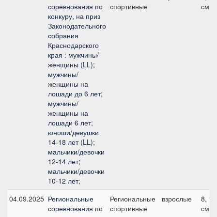
соревнования по
спортивные
см
конкуру, на приз
Законодательного
собрания
Краснодарского
края : мужчины/
женщины (LL);
мужчины/
женщины на
лошади до 6 лет;
мужчины/
женщины на
лошади 6 лет;
юноши/девушки
14-18 лет (LL);
мальчики/девочки
12-14 лет;
мальчики/девочки
10-12 лет;
04.09.2025
Региональные
Региональные
взрослые
8, 1
соревнования по
спортивные
см