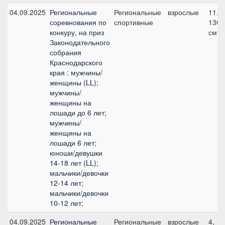
04.09.2025
Региональные
Региональные
взрослые
11,
соревнования по
спортивные
130
конкуру, на приз
см
Законодательного
собрания
Краснодарского
края : мужчины/
женщины (LL);
мужчины/
женщины на
лошади до 6 лет;
мужчины/
женщины на
лошади 6 лет;
юноши/девушки
14-18 лет (LL);
мальчики/девочки
12-14 лет;
мальчики/девочки
10-12 лет;
04.09.2025
Региональные
Региональные
взрослые
4, 1