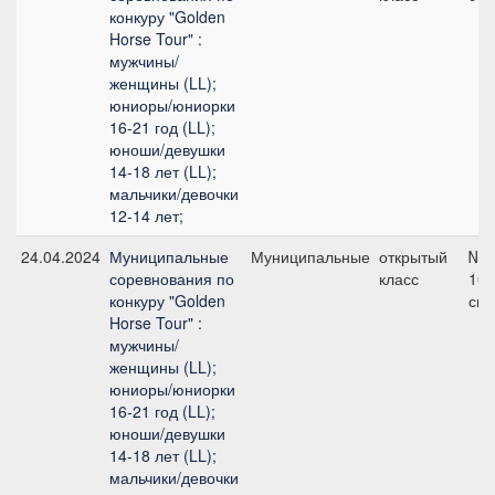
конкуру "Golden
Horse Tour" :
мужчины/
женщины (LL);
юниоры/юниорки
16-21 год (LL);
юноши/девушки
14-18 лет (LL);
мальчики/девочки
12-14 лет;
24.04.2024
Муниципальные
Муниципальные
открытый
№1
соревнования по
класс
100
конкуру "Golden
см
Horse Tour" :
мужчины/
женщины (LL);
юниоры/юниорки
16-21 год (LL);
юноши/девушки
14-18 лет (LL);
мальчики/девочки