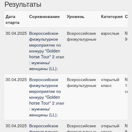
Результаты
Дата
Соревнование
Уровень
Категория
Ст
старта
30.04.2025
Всероссийское
Всероссийские
взрослые
№1
физкультурное
физкультурные
90 
мероприятие по
конкуру "Golden
horse Tour" 2 этап
: мужчины/
женщины (LL);
30.04.2025
Всероссийское
Всероссийские
открытый
№5
физкультурное
физкультурные
класс
100
мероприятие по
см
конкуру "Golden
horse Tour" 2 этап
: мужчины/
женщины (LL);
30.04.2025
Всероссийское
Всероссийские
открытый
№5
физкультурное
физкультурные
класс
95 