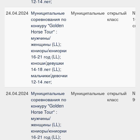
12-14 лет;
24.04.2024
Муниципальные
Муниципальные
открытый
№5
соревнования по
класс
105
конкуру "Golden
см
Horse Tour" :
мужчины/
женщины (LL);
юниоры/юниорки
16-21 год (LL);
юноши/девушки
14-18 лет (LL);
мальчики/девочки
12-14 лет;
24.04.2024
Муниципальные
Муниципальные
открытый
№1
соревнования по
класс
90 
конкуру "Golden
Horse Tour" :
мужчины/
женщины (LL);
юниоры/юниорки
16-21 год (LL);