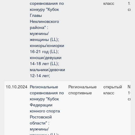
соревнования по
класс
120
конкуру "Кубок
см
Главы
Неклиновского
района" :
мужчины/
женщины (LL);
юниоры/юниорки
16-21 год (LL);
юноши/девушки
14-18 лет (LL);
мальчики/девочки
12-14 лет;
10.10.2024
Региональные
Региональные
открытый
№4
соревнования по
спортивные
класс
105
конкуру "Кубок
см
Федерации
конного спорта
Ростовской
области" :
мужчины/
женщины (LL);