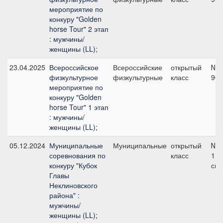
мероприятие по
конкуру "Golden
horse Tour" 2 этап
: мужчины/
женщины (LL);
23.04.2025
Всероссийское
Всероссийские
открытый
№1
физкультурное
физкультурные
класс
90 
мероприятие по
конкуру "Golden
horse Tour" 1 этап
: мужчины/
женщины (LL);
05.12.2024
Муниципальные
Муниципальные
открытый
№2
соревнования по
класс
110
конкуру "Кубок
см
Главы
Неклиновского
района" :
мужчины/
женщины (LL);