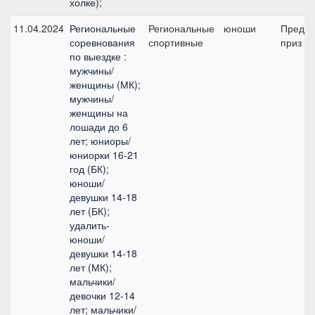
холке);
11.04.2024
Региональные
Региональные
юноши
Предва
соревнования
спортивные
приз -
по выездке :
мужчины/
женщины (МК);
мужчины/
женщины на
лошади до 6
лет; юниоры/
юниорки 16-21
год (БК);
юноши/
девушки 14-18
лет (БК);
удалить-
юноши/
девушки 14-18
лет (МК);
мальчики/
девочки 12-14
лет; мальчики/