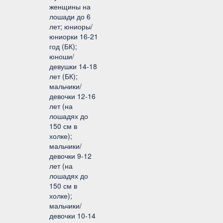
женщины на
лошади до 6
лет; юниоры/
юниорки 16-21
год (БК);
юноши/
девушки 14-18
лет (БК);
мальчики/
девочки 12-16
лет (на
лошадях до
150 см в
холке);
мальчики/
девочки 9-12
лет (на
лошадях до
150 см в
холке);
мальчики/
девочки 10-14