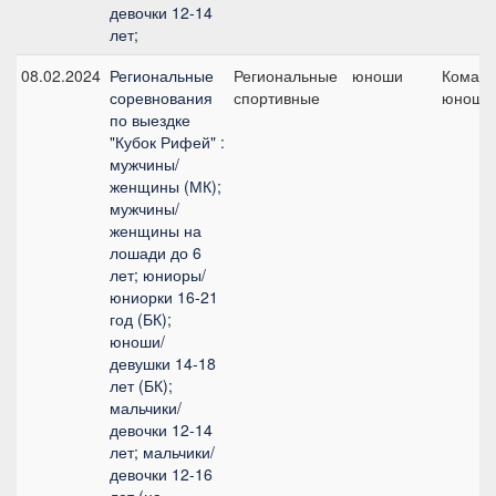
девочки 12-14
лет;
08.02.2024
Региональные
Региональные
юноши
Команд
соревнования
спортивные
юноши
по выездке
"Кубок Рифей" :
мужчины/
женщины (МК);
мужчины/
женщины на
лошади до 6
лет; юниоры/
юниорки 16-21
год (БК);
юноши/
девушки 14-18
лет (БК);
мальчики/
девочки 12-14
лет; мальчики/
девочки 12-16