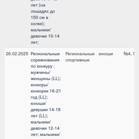
лет (на
лошадях до
150 см в
холке);
мальчики/
девочки 10-14
лет;
26.02.2025
Региональные
Региональные
юноши
№4, 50
соревнования
спортивные
по конкуру :
мужчины/
женщины (LL);
юниоры/
юниорки 16-21
год (LL);
юноши/
девушки 14-18
лет (LL);
мальчики/
девочки 12-14
лет; мальчики/