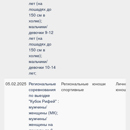
лет (на
лошадях до
150 см в
холке);
мальчики/
девочки 9-12
лет (на
лошадях до
150 см в
холке);
мальчики/
девочки 10-14
лет;
05.02.2025
Региональные
Региональные
юноши
Личный
соревнования
спортивные
юноши
по выездке
"Кубок Рифей" :
мужчины/
женщины (МК);
мужчины/
женщины на