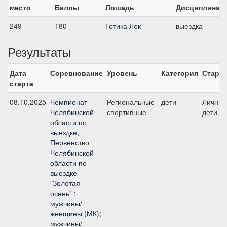
место
Баллы
Лошадь
Дисциплина
249
180
Готика Лок
выездка
Результаты
Дата
Соревнование
Уровень
Категория
Старт
старта
08.10.2025
Чемпионат
Региональные
дети
Личный
Челябинской
спортивные
дети
области по
выездке,
Первенство
Челябинской
области по
выездке
"Золотая
осень" :
мужчины/
женщины (МК);
мужчины/