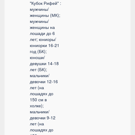
"Кубок Рифей" :
мужчины/
женщины (МК);
мужчины/
женщины на
лошади до 6
лет; юниоры/
юниорки 16-21
год (БК);
юноши/
девушки 14-18
лет (БК);
мальчики/
девочки 12-16
лет (на
лошадях до
150 см в
холке);
мальчики/
девочки 9-12
лет (на
лошадях до