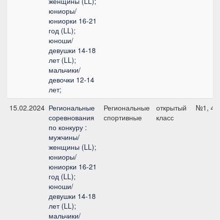
женщины (LL);
юниоры/
юниорки 16-21
год (LL);
юноши/
девушки 14-18
лет (LL);
мальчики/
девочки 12-14
лет;
15.02.2024
Региональные
Региональные
открытый
№1, 45
соревнования
спортивные
класс
по конкуру :
мужчины/
женщины (LL);
юниоры/
юниорки 16-21
год (LL);
юноши/
девушки 14-18
лет (LL);
мальчики/