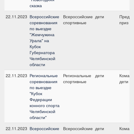
сказка
22.11.2023
Всероссийские
Всероссийские
дети
Предва
соревнования
спортивные
приз В 
по выездке
"Жемчужина
Урала" на
Кубок
Губернатора
Челябинской
области
22.11.2023
Региональные
Региональные
дети
Команд
соревнования
спортивные
дети
по выездке
"Кубок
Федерации
конного спорта
Челябинской
области"
22.11.2023
Всероссийские
Всероссийские
дети
Команд