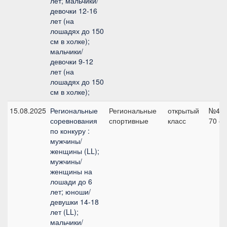
лет; мальчики/
девочки 12-16
лет (на
лошадях до 150
см в холке);
мальчики/
девочки 9-12
лет (на
лошадях до 150
см в холке);
15.08.2025
Региональные
Региональные
открытый
№4,
соревнования
спортивные
класс
70 с
по конкуру :
мужчины/
женщины (LL);
мужчины/
женщины на
лошади до 6
лет; юноши/
девушки 14-18
лет (LL);
мальчики/