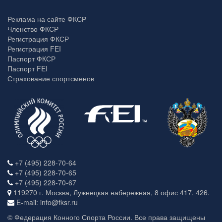
Реклама на сайте ФКСР
Членство ФКСР
Регистрация ФКСР
Регистрация FEI
Паспорт ФКСР
Паспорт FEI
Страхование спортсменов
+7 (495) 228-70-64
+7 (495) 228-70-65
+7 (495) 228-70-67
119270 г. Москва, Лужнецкая набережная, 8 офис 417, 426.
E-mail: info@fksr.ru
© Федерация Конного Спорта России. Все права защищены