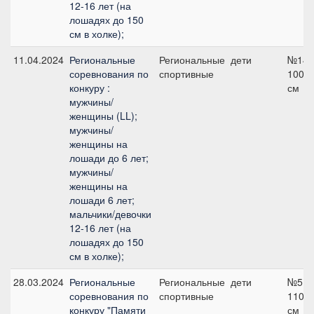
12-16 лет (на
лошадях до 150
см в холке);
11.04.2024
Региональные
Региональные
дети
№14,
соревнования по
спортивные
100
конкуру :
см
мужчины/
женщины (LL);
мужчины/
женщины на
лошади до 6 лет;
мужчины/
женщины на
лошади 6 лет;
мальчики/девочки
12-16 лет (на
лошадях до 150
см в холке);
28.03.2024
Региональные
Региональные
дети
№5,
соревнования по
спортивные
110
конкуру "Памяти
см