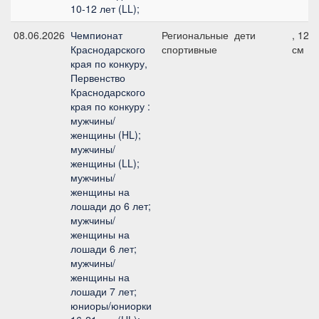
10-12 лет (LL);
08.06.2026
Чемпионат
Региональные
дети
, 120
Краснодарского
спортивные
см
края по конкуру,
Первенство
Краснодарского
края по конкуру :
мужчины/
женщины (HL);
мужчины/
женщины (LL);
мужчины/
женщины на
лошади до 6 лет;
мужчины/
женщины на
лошади 6 лет;
мужчины/
женщины на
лошади 7 лет;
юниоры/юниорки