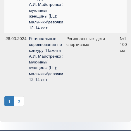
А.И. Майстренко :
мужчины/
женщины (LL);
мальчики/девочки
12-14 лет;
28.03.2024
Региональные
Региональные
дети
№1,
соревнования по
спортивные
100
конкуру "Памяти
см
А.И. Майстренко :
мужчины/
женщины (LL);
мальчики/девочки
12-14 лет;
1
2