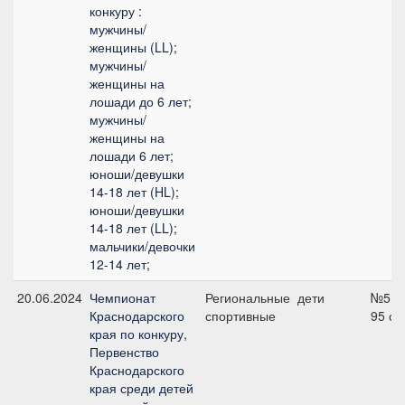
конкуру :
мужчины/
женщины (LL);
мужчины/
женщины на
лошади до 6 лет;
мужчины/
женщины на
лошади 6 лет;
юноши/девушки
14-18 лет (HL);
юноши/девушки
14-18 лет (LL);
мальчики/девочки
12-14 лет;
20.06.2024
Чемпионат
Региональные
дети
№5,
Краснодарского
спортивные
95 см
края по конкуру,
Первенство
Краснодарского
края среди детей