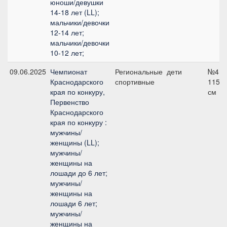
юноши/девушки
14-18 лет (LL);
мальчики/девочки
12-14 лет;
мальчики/девочки
10-12 лет;
09.06.2025
Чемпионат
Региональные
дети
№4,
Краснодарского
спортивные
115
края по конкуру,
см
Первенство
Краснодарского
края по конкуру :
мужчины/
женщины (LL);
мужчины/
женщины на
лошади до 6 лет;
мужчины/
женщины на
лошади 6 лет;
мужчины/
женщины на