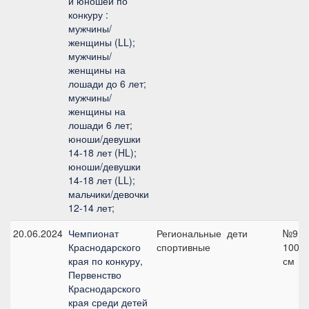
и юношей по
конкуру :
мужчины/
женщины (LL);
мужчины/
женщины на
лошади до 6 лет;
мужчины/
женщины на
лошади 6 лет;
юноши/девушки
14-18 лет (HL);
юноши/девушки
14-18 лет (LL);
мальчики/девочки
12-14 лет;
20.06.2024
Чемпионат
Региональные
дети
№9,
Краснодарского
спортивные
100
края по конкуру,
см
Первенство
Краснодарского
края среди детей