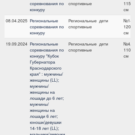
соревнования по
спортивные
115
конкуру
см
08.04.2025
Региональные
Региональные
дети
№14,
соревнования по
спортивные
120
конкуру
см
19.09.2024
Региональные
Региональные
дети
№4А,
соревнования по
спортивные
110
конкуру "Кубок
см
Губернатора
Краснодарского
края" : мужчины/
женщины (LL);
мужчины/
женщины на
лошади до 6 лет;
мужчины/
женщины на
лошади 6 лет;
юноши/девушки
14-18 лет (LL);
мальчики/девочки