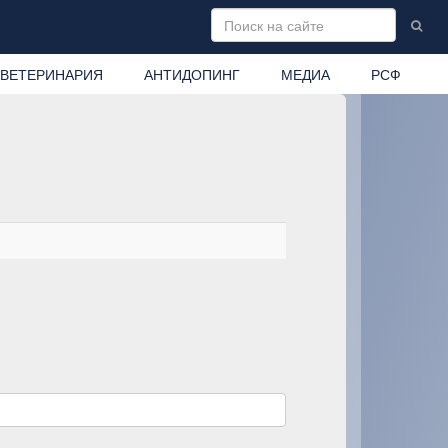
ВЕТЕРИНАРИЯ
АНТИДОПИНГ
МЕДИА
РСФ