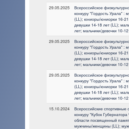
29.05.2025
Всероссийское физкультурн
конкуру "Гордость Урала" :
(LL); юниоры/юниорки 16-21 
девушки 14-18 лет (LL); мал
лет; мальчики/девочки 10-12
29.05.2025
Всероссийское физкультурн
конкуру "Гордость Урала" :
(LL); юниоры/юниорки 16-21 
девушки 14-18 лет (LL); мал
лет; мальчики/девочки 10-12
29.05.2025
Всероссийское физкультурн
конкуру "Гордость Урала" :
(LL); юниоры/юниорки 16-21 
девушки 14-18 лет (LL); мал
лет; мальчики/девочки 10-12
15.10.2024
Всероссийские спортивные 
конкуру "Кубок Губернатора
области посвященный памят
мужчины/женщины (LL); му