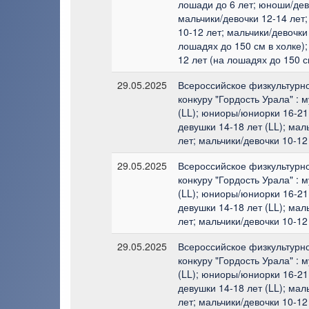
лошади до 6 лет; юноши/деву
мальчики/девочки 12-14 лет;
10-12 лет; мальчики/девочки
лошадях до 150 см в холке);
12 лет (на лошадях до 150 с
29.05.2025
Всероссийское физкультурн
конкуру "Гордость Урала" :
(LL); юниоры/юниорки 16-21 
девушки 14-18 лет (LL); мал
лет; мальчики/девочки 10-12
29.05.2025
Всероссийское физкультурн
конкуру "Гордость Урала" :
(LL); юниоры/юниорки 16-21 
девушки 14-18 лет (LL); мал
лет; мальчики/девочки 10-12
29.05.2025
Всероссийское физкультурн
конкуру "Гордость Урала" :
(LL); юниоры/юниорки 16-21 
девушки 14-18 лет (LL); мал
лет; мальчики/девочки 10-12