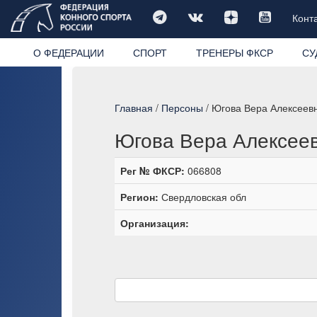
Конт
О ФЕДЕРАЦИИ
СПОРТ
ТРЕНЕРЫ ФКСР
СУ
Главная
/
Персоны
/ Югова Вера Алексеев
Югова Вера Алексее
Рег № ФКСР:
066808
Регион:
Свердловская обл
Организация: