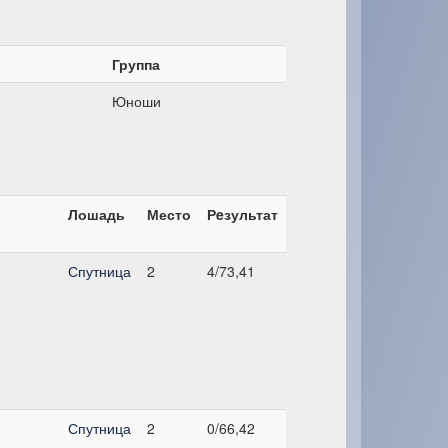
Группа
Юноши
Лошадь
Место
Рeзультат
Спутница
2
4/73,41
Спутница
2
0/66,42