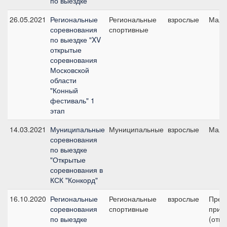
по выездке
26.05.2021
Региональные
Региональные
взрослые
Малы
соревнования
спортивные
по выездке "XV
открытые
соревнования
Московской
области
"Конный
фестиваль" 1
этап
14.03.2021
Муниципальные
Муниципальные
взрослые
Малы
соревнования
по выездке
"Открытые
соревнования в
КСК "Конкорд"
16.10.2020
Региональные
Региональные
взрослые
Пред
соревнования
спортивные
приз
по выездке
(откр