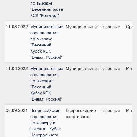
по выездке
"Весенний бал в
КСК "Конкорд"
11.03.2022
Муниципальные
Муниципальные
взрослые
Сред
соревнования
по выездке
"Весенний
Кубок КСК
"Виват, Россия!"
11.03.2022
Муниципальные
Муниципальные
взрослые
Малы
соревнования
по выездке
"Весенний
Кубок КСК
"Виват, Россия!"
06.09.2021
Всероссийские
Всероссийские
взрослые
Малы
соревнования
спортивные
по конкуру и
выездке "Кубок
Центрального