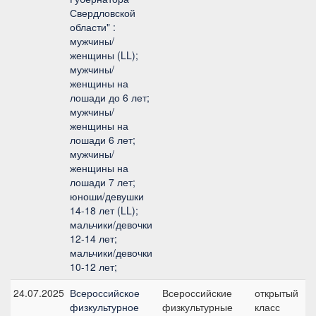
Свердловской
области" :
мужчины/
женщины (LL);
мужчины/
женщины на
лошади до 6 лет;
мужчины/
женщины на
лошади 6 лет;
мужчины/
женщины на
лошади 7 лет;
юноши/девушки
14-18 лет (LL);
мальчики/девочки
12-14 лет;
мальчики/девочки
10-12 лет;
24.07.2025
Всероссийское
Всероссийские
открытый
физкультурное
физкультурные
класс