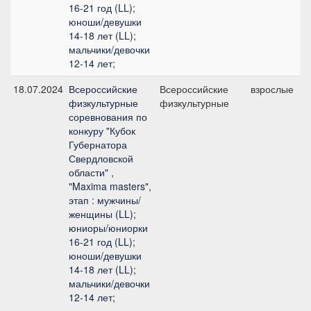
16-21 год (LL);
юноши/девушки
14-18 лет (LL);
мальчики/девочки
12-14 лет;
18.07.2024
Всероссийские
Всероссийские
взрослые
физкультурные
физкультурные
соревнования по
конкуру "Кубок
Губернатора
Свердловской
области" ,
"Maxima masters",
этап : мужчины/
женщины (LL);
юниоры/юниорки
16-21 год (LL);
юноши/девушки
14-18 лет (LL);
мальчики/девочки
12-14 лет;