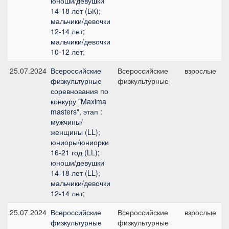
юноши/девушки
14-18 лет (БК);
мальчики/девочки
12-14 лет;
мальчики/девочки
10-12 лет;
25.07.2024
Всероссийские
Всероссийские
взрослые
физкультурные
физкультурные
соревнования по
конкуру "Maxima
masters", этап :
мужчины/
женщины (LL);
юниоры/юниорки
16-21 год (LL);
юноши/девушки
14-18 лет (LL);
мальчики/девочки
12-14 лет;
25.07.2024
Всероссийские
Всероссийские
взрослые
физкультурные
физкультурные