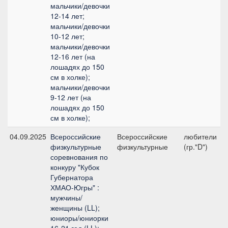
мальчики/девочки
12-14 лет;
мальчики/девочки
10-12 лет;
мальчики/девочки
12-16 лет (на
лошадях до 150
см в холке);
мальчики/девочки
9-12 лет (на
лошадях до 150
см в холке);
04.09.2025
Всероссийские
Всероссийские
любители
физкультурные
физкультурные
(гр."D")
соревнования по
конкуру "Кубок
Губернатора
ХМАО-Югры" :
мужчины/
женщины (LL);
юниоры/юниорки