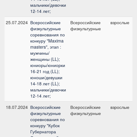
мальчики/девочки
12-14 лет;
25.07.2024
Всероссийские
Всероссийские
взрослые
физкультурные
физкультурные
соревнования по
конкуру "Maxima
masters", этап :
мужчины/
женщины (LL);
юниоры/юниорки
16-21 год (LL);
юноши/девушки
14-18 лет (LL);
мальчики/девочки
12-14 лет;
18.07.2024
Всероссийские
Всероссийские
взрослые
физкультурные
физкультурные
соревнования по
конкуру "Кубок
Губернатора