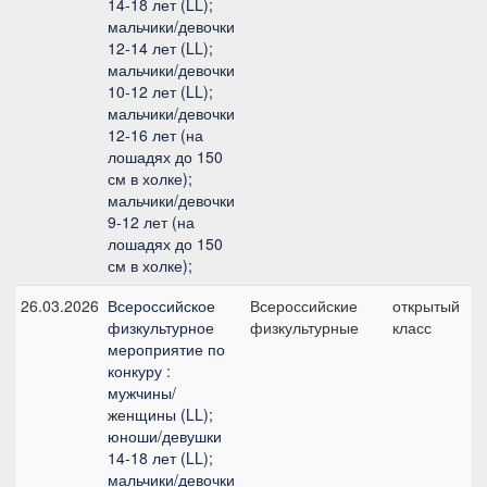
14-18 лет (LL);
мальчики/девочки
12-14 лет (LL);
мальчики/девочки
10-12 лет (LL);
мальчики/девочки
12-16 лет (на
лошадях до 150
см в холке);
мальчики/девочки
9-12 лет (на
лошадях до 150
см в холке);
26.03.2026
Всероссийское
Всероссийские
открытый
физкультурное
физкультурные
класс
мероприятие по
конкуру :
мужчины/
женщины (LL);
юноши/девушки
14-18 лет (LL);
мальчики/девочки