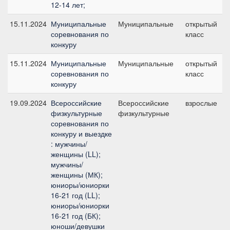
12-14 лет;
15.11.2024
Муниципальные
Муниципальные
открытый
соревнования по
класс
конкуру
15.11.2024
Муниципальные
Муниципальные
открытый
соревнования по
класс
конкуру
19.09.2024
Всероссийские
Всероссийские
взрослые
физкультурные
физкультурные
соревнования по
конкуру и выездке
: мужчины/
женщины (LL);
мужчины/
женщины (МК);
юниоры/юниорки
16-21 год (LL);
юниоры/юниорки
16-21 год (БК);
юноши/девушки