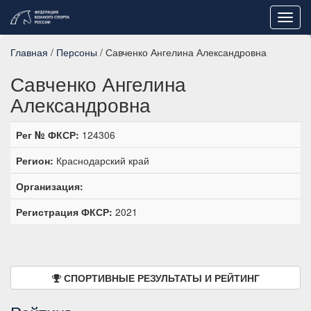
Toggl
navig
Главная
/
Персоны
/ Савченко Ангелина Александровна
Савченко Ангелина
Александровна
Рег № ФКСР:
124306
Регион:
Краснодарский край
Организация:
Регистрация ФКСР:
2021
СПОРТИВНЫЕ РЕЗУЛЬТАТЫ И РЕЙТИНГ