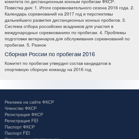
комитета по дистанционным конным пробегам ФКСР.
Повестка дня: 1. Итоги соревновательного сезона 2016 года. 2.
Календарь соревнований на 2017 год и перспективы
дальнейшего развития дистанционных конных пробегов. 3.
Система отбора российских всадников для участия в
международных соревнованиях по пробегам. 4. Проблемы
подготовки ветеринаров для обслуживания соревнований по
пробегам. 5. Разное
Сборная России по пробегам 2016
Комитет по пробегам утвердил состав кандидатов в
спортивную сборную команду на 2016 год
Реклама на сайте ФКСР
Членство ФКСР
Регистрация ФКСР
Регистрация FEI
Паспорт ФКСР
Паспорт FEI