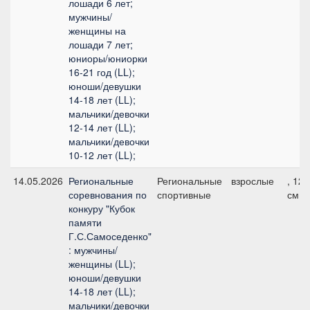
лошади 6 лет;
мужчины/
женщины на
лошади 7 лет;
юниоры/юниорки
16-21 год (LL);
юноши/девушки
14-18 лет (LL);
мальчики/девочки
12-14 лет (LL);
мальчики/девочки
10-12 лет (LL);
14.05.2026
Региональные
Региональные
взрослые
, 120
соревнования по
спортивные
см
конкуру "Кубок
памяти
Г.С.Самоседенко"
: мужчины/
женщины (LL);
юноши/девушки
14-18 лет (LL);
мальчики/девочки