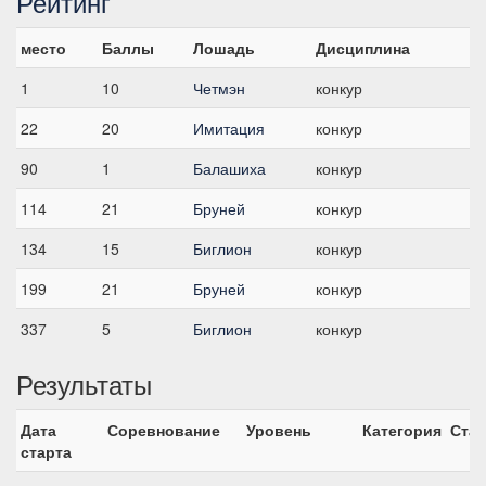
Рейтинг
место
Баллы
Лошадь
Дисциплина
Г
1
10
Четмэн
конкур
C
22
20
Имитация
конкур
C
90
1
Балашиха
конкур
C
114
21
Бруней
конкур
Ю
134
15
Биглион
конкур
Ю
199
21
Бруней
конкур
А
337
5
Биглион
конкур
А
Результаты
Дата
Соревнование
Уровень
Категория
Стар
старта