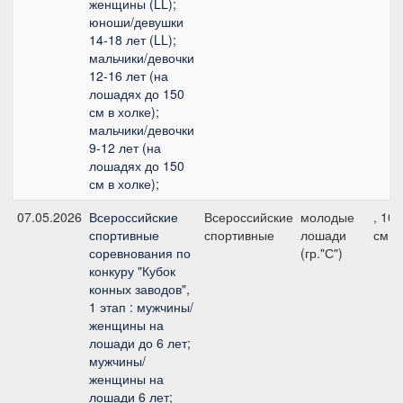
женщины (LL);
юноши/девушки
14-18 лет (LL);
мальчики/девочки
12-16 лет (на
лошадях до 150
см в холке);
мальчики/девочки
9-12 лет (на
лошадях до 150
см в холке);
07.05.2026
Всероссийские
Всероссийские
молодые
, 105
спортивные
спортивные
лошади
см
соревнования по
(гр."С")
конкуру "Кубок
конных заводов",
1 этап : мужчины/
женщины на
лошади до 6 лет;
мужчины/
женщины на
лошади 6 лет;