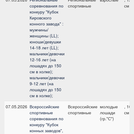
соревнования по
спортивные
см
конкуру "Кубок
Кировского
конного завода" :
мужчины/
женщины (LL);
юноши/девушки
14-18 лет (LL);
мальчики/девочки
12-16 лет (на
лошадях до 150
см в холке);
мальчики/девочки
9-12 лет (на
лошадях до 150
см в холке);
07.05.2026
Всероссийские
Всероссийские
молодые
, 105
спортивные
спортивные
лошади
см
соревнования по
(гр."С")
конкуру "Кубок
конных заводов",