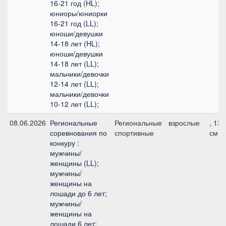
16-21 год (HL);
юниоры/юниорки
16-21 год (LL);
юноши/девушки
14-18 лет (HL);
юноши/девушки
14-18 лет (LL);
мальчики/девочки
12-14 лет (LL);
мальчики/девочки
10-12 лет (LL);
08.06.2026
Региональные
Региональные
взрослые
, 130
соревнования по
спортивные
см
конкуру :
мужчины/
женщины (LL);
мужчины/
женщины на
лошади до 6 лет;
мужчины/
женщины на
лошади 6 лет;