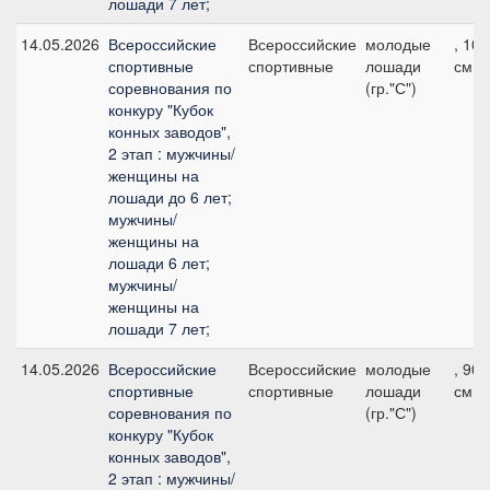
лошади 7 лет;
14.05.2026
Всероссийские
Всероссийские
молодые
, 105
спортивные
спортивные
лошади
см
соревнования по
(гр."С")
конкуру "Кубок
конных заводов",
2 этап : мужчины/
женщины на
лошади до 6 лет;
мужчины/
женщины на
лошади 6 лет;
мужчины/
женщины на
лошади 7 лет;
14.05.2026
Всероссийские
Всероссийские
молодые
, 90
спортивные
спортивные
лошади
см
соревнования по
(гр."С")
конкуру "Кубок
конных заводов",
2 этап : мужчины/