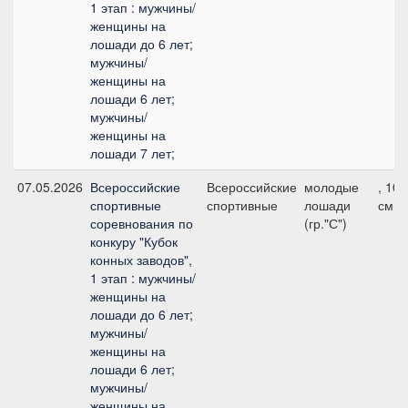
1 этап : мужчины/
женщины на
лошади до 6 лет;
мужчины/
женщины на
лошади 6 лет;
мужчины/
женщины на
лошади 7 лет;
07.05.2026
Всероссийские
Всероссийские
молодые
, 100
спортивные
спортивные
лошади
см
соревнования по
(гр."С")
конкуру "Кубок
конных заводов",
1 этап : мужчины/
женщины на
лошади до 6 лет;
мужчины/
женщины на
лошади 6 лет;
мужчины/
женщины на