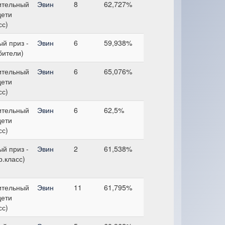
ительный
Эвин
8
62,727%
дети
сс)
й приз -
Эвин
6
59,938%
бители)
ительный
Эвин
6
65,076%
дети
сс)
ительный
Эвин
6
62,5%
дети
сс)
й приз -
Эвин
2
61,538%
р.класс)
ительный
Эвин
11
61,795%
дети
сс)