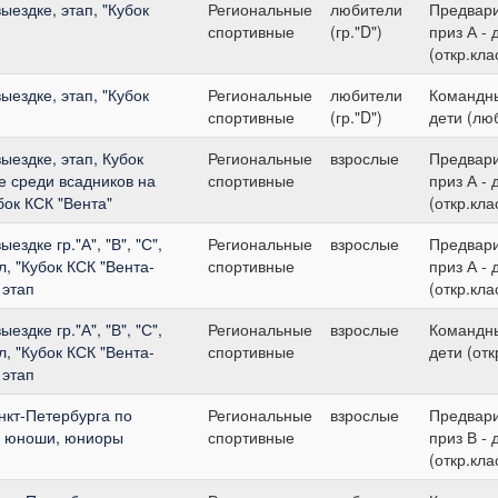
ыездке, этап, "Кубок
Региональные
любители
Предвар
спортивные
(гр."D")
приз А - 
(откр.кла
ыездке, этап, "Кубок
Региональные
любители
Командны
спортивные
(гр."D")
дети (лю
ыездке, этап, Кубок
Региональные
взрослые
Предвар
е среди всадников на
спортивные
приз А - 
бок КСК "Вента"
(откр.кла
ездке гр."А", "В", "С",
Региональные
взрослые
Предвар
, "Кубок КСК "Вента-
спортивные
приз А - 
 этап
(откр.кла
ездке гр."А", "В", "С",
Региональные
взрослые
Командны
, "Кубок КСК "Вента-
спортивные
дети (отк
 этап
нкт-Петербурга по
Региональные
взрослые
Предвар
ти, юноши, юниоры
спортивные
приз В - 
(откр.кла