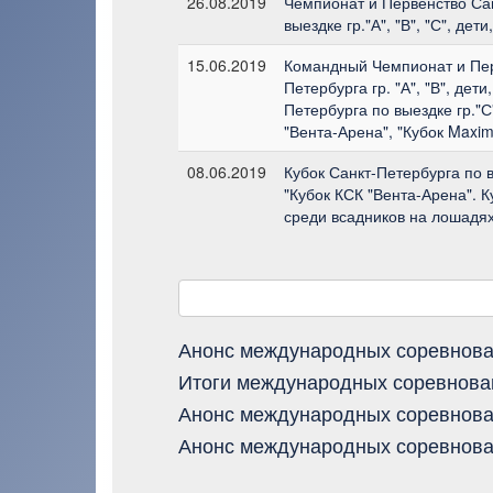
26.08.2019
Чемпионат и Первенство Са
выездке гр."А", "В", "С", де
15.06.2019
Командный Чемпионат и Пер
Петербурга гр. "А", "В", дет
Петербурга по выездке гр."С
"Вента-Арена", "Кубок Maxim
08.06.2019
Кубок Санкт-Петербурга по в
"Кубок КСК "Вента-Арена". 
среди всадников на лошадях
Анонс международных соревнов
Итоги международных соревнова
Анонс международных соревнов
Анонс международных соревнова