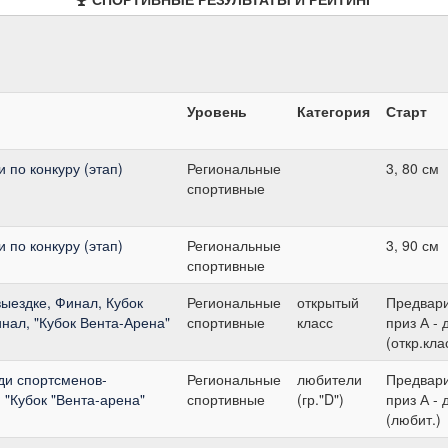
Уровень
Категория
Старт
 по конкуру (этап)
Региональные
3, 80 см
спортивные
 по конкуру (этап)
Региональные
3, 90 см
спортивные
выездке, Финал, Кубок
Региональные
открытый
Предвар
нал, "Кубок Вента-Арена"
спортивные
класс
приз А - 
(откр.кла
ди спортсменов-
Региональные
любители
Предвар
 "Кубок "Вента-арена"
спортивные
(гр."D")
приз А - 
(любит.)