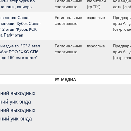
нкт-Петербурга по
Региональные
любители
Командны
ти, юноши, юниоры
спортивные
(гр."D")
дети (лю
венство Санкт-
Региональные
взрослые
Предвар
и, юноши, Кубок Санкт-
спортивные
приз А - 
" 2 этап "Кубок КСК
(откр.кла
a Park" этап
ыездке гр. "D" 3 этап
Региональные
взрослые
Предвар
Кубок РОО "ФКС СПб
спортивные
приз А - 
 до 150 см в холке"
(откр.кла
МЕДИА
аний выходных
ний уик-энда
аний выходных
ний уик-энда