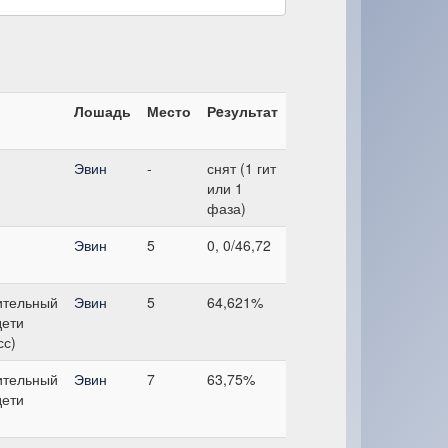
Лошадь
Место
Рeзультат
Эвин
-
снят (1 гит
или 1
фаза)
Эвин
5
0, 0/46,72
ительный
Эвин
5
64,621%
дети
сс)
ительный
Эвин
7
63,75%
дети