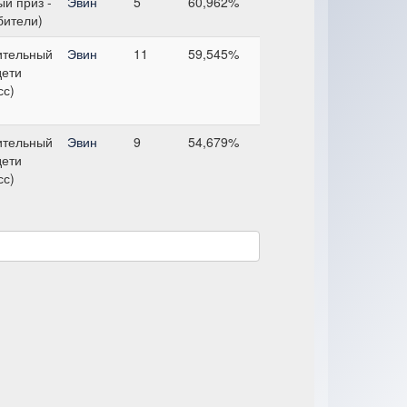
й приз -
Эвин
5
60,962%
бители)
ительный
Эвин
11
59,545%
дети
сс)
ительный
Эвин
9
54,679%
дети
сс)