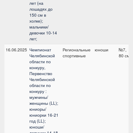
лет (на
лошадях до
150 см в
холке);
мальчики/
девочки 10-14
лет;
16.06.2025
Чемпионат
Региональные
юноши
№7,
Челябинской
спортивные
80 см
области по
конкуру,
Первенство
Челябинской
области по
конкуру :
мужчины/
женщины (LL);
юниоры/
юниорки 16-21
год (LL);
юноши/
девушки 14-18