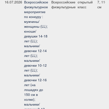
16.07.2026
Всероссийское
Всероссийские
открытый
7, 110
физкультурное
физкультурные
класс
см
мероприятие
по конкуру :
мужчины/
женщины (LL);
юноши/
девушки 14-18
лет (LL);
мальчики/
девочки 12-14
лет (LL);
мальчики/
девочки 10-12
лет (LL);
мальчики/
девочки 12-16
лет (на
лошадях до
150 см в
холке);
мальчики/