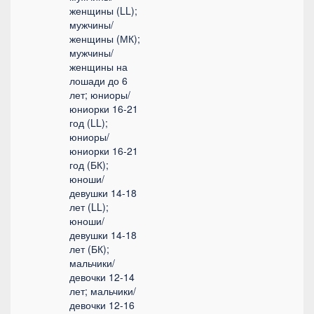
женщины (LL);
мужчины/
женщины (МК);
мужчины/
женщины на
лошади до 6
лет; юниоры/
юниорки 16-21
год (LL);
юниоры/
юниорки 16-21
год (БК);
юноши/
девушки 14-18
лет (LL);
юноши/
девушки 14-18
лет (БК);
мальчики/
девочки 12-14
лет; мальчики/
девочки 12-16