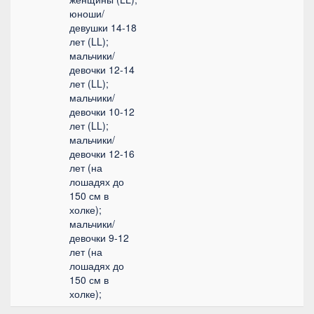
юноши/
девушки 14-18
лет (LL);
мальчики/
девочки 12-14
лет (LL);
мальчики/
девочки 10-12
лет (LL);
мальчики/
девочки 12-16
лет (на
лошадях до
150 см в
холке);
мальчики/
девочки 9-12
лет (на
лошадях до
150 см в
холке);