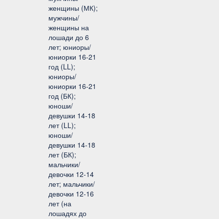
женщины (МК);
мужчины/
женщины на
лошади до 6
лет; юниоры/
юниорки 16-21
год (LL);
юниоры/
юниорки 16-21
год (БК);
юноши/
девушки 14-18
лет (LL);
юноши/
девушки 14-18
лет (БК);
мальчики/
девочки 12-14
лет; мальчики/
девочки 12-16
лет (на
лошадях до