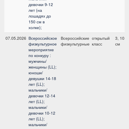
девочки 9-12
лет (на
лошадях до
150 см в
холке);
07.05.2026
Всероссийское
Всероссийские
открытый
3, 105
физкультурное
физкультурные
класс
см
мероприятие
по конкуру :
мужчины/
женщины (LL);
юноши/
девушки 14-18
лет (LL);
мальчики/
девочки 12-14
лет (LL);
мальчики/
девочки 10-12
лет (LL);
мальчики/