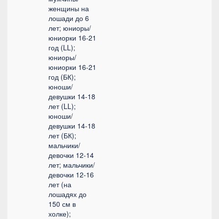
женщины на
лошади до 6
лет; юниоры/
юниорки 16-21
год (LL);
юниоры/
юниорки 16-21
год (БК);
юноши/
девушки 14-18
лет (LL);
юноши/
девушки 14-18
лет (БК);
мальчики/
девочки 12-14
лет; мальчики/
девочки 12-16
лет (на
лошадях до
150 см в
холке);