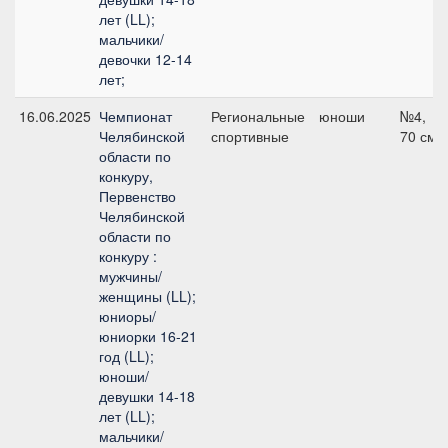
лет (LL);
мальчики/
девочки 12-14
лет;
16.06.2025
Чемпионат
Региональные
юноши
№4,
Челябинской
спортивные
70 см
области по
конкуру,
Первенство
Челябинской
области по
конкуру :
мужчины/
женщины (LL);
юниоры/
юниорки 16-21
год (LL);
юноши/
девушки 14-18
лет (LL);
мальчики/