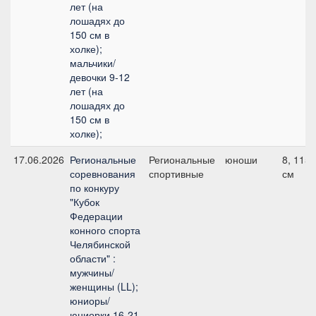
лет (на
лошадях до
150 см в
холке);
мальчики/
девочки 9-12
лет (на
лошадях до
150 см в
холке);
17.06.2026
Региональные
Региональные
юноши
8, 115
соревнования
спортивные
см
по конкуру
"Кубок
Федерации
конного спорта
Челябинской
области" :
мужчины/
женщины (LL);
юниоры/
юниорки 16-21