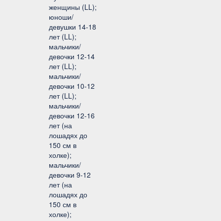
женщины (LL);
юноши/
девушки 14-18
лет (LL);
мальчики/
девочки 12-14
лет (LL);
мальчики/
девочки 10-12
лет (LL);
мальчики/
девочки 12-16
лет (на
лошадях до
150 см в
холке);
мальчики/
девочки 9-12
лет (на
лошадях до
150 см в
холке);