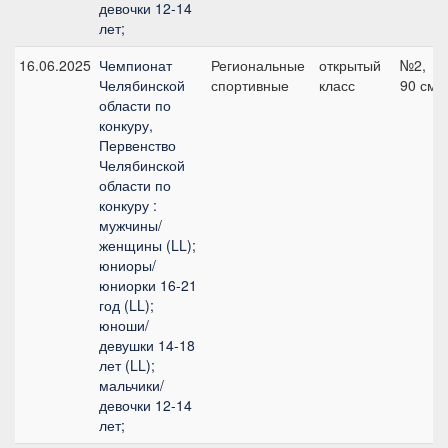
девочки 12-14
лет;
16.06.2025
Чемпионат
Региональные
открытый
№2,
Челябинской
спортивные
класс
90 см
области по
конкуру,
Первенство
Челябинской
области по
конкуру :
мужчины/
женщины (LL);
юниоры/
юниорки 16-21
год (LL);
юноши/
девушки 14-18
лет (LL);
мальчики/
девочки 12-14
лет;