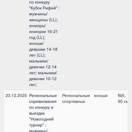
по конкуру
"Кубок Рифей" :
мужчины/
женщины (LL);
юниоры/
юниорки 16-21
год (LL);
юноши/
девушки 14-18
лет (LL);
мальчики/
девочки 12-14
лет; мальчики/
девочки 10-12
лет;
23.12.2025
Региональные
Региональные
юноши
№5,
соревнования
спортивные
90 см
по конкуру и
выездке
"Новогодний
турнир" :
мужчины/