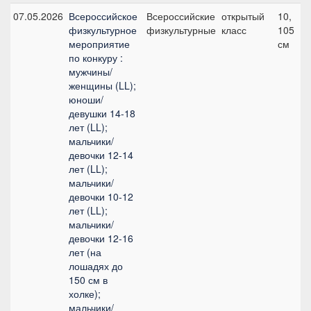
07.05.2026
Всероссийское
Всероссийские
открытый
10,
физкультурное
физкультурные
класс
105
мероприятие
см
по конкуру :
мужчины/
женщины (LL);
юноши/
девушки 14-18
лет (LL);
мальчики/
девочки 12-14
лет (LL);
мальчики/
девочки 10-12
лет (LL);
мальчики/
девочки 12-16
лет (на
лошадях до
150 см в
холке);
мальчики/