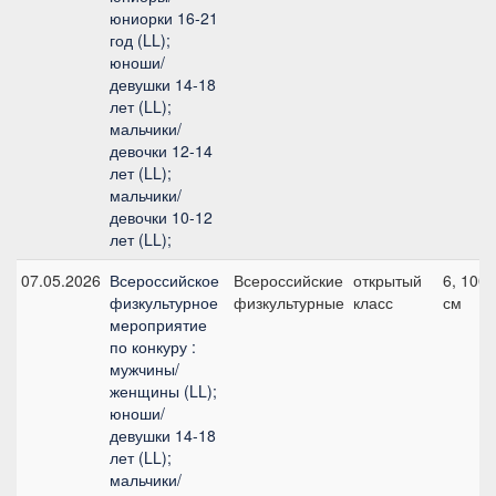
юниорки 16-21
год (LL);
юноши/
девушки 14-18
лет (LL);
мальчики/
девочки 12-14
лет (LL);
мальчики/
девочки 10-12
лет (LL);
07.05.2026
Всероссийское
Всероссийские
открытый
6, 100
физкультурное
физкультурные
класс
см
мероприятие
по конкуру :
мужчины/
женщины (LL);
юноши/
девушки 14-18
лет (LL);
мальчики/