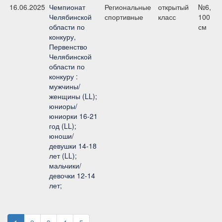
16.06.2025
Чемпионат
Региональные
открытый
№6,
Челябинской
спортивные
класс
100
области по
см
конкуру,
Первенство
Челябинской
области по
конкуру :
мужчины/
женщины (LL);
юниоры/
юниорки 16-21
год (LL);
юноши/
девушки 14-18
лет (LL);
мальчики/
девочки 12-14
лет;