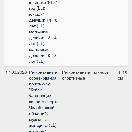
юниорки 16-21
год (LL);
юноши/
девушки 14-18
лет (LL);
мальчики/
девочки 12-14
лет (LL);
мальчики/
девочки 10-12
лет (LL);
17.06.2026
Региональные
Региональные
юниоры
4, 105
соревнования
спортивные
см
по конкуру
"Кубок
Федерации
конного спорта
Челябинской
области" :
мужчины/
женщины (LL);
юниоры/