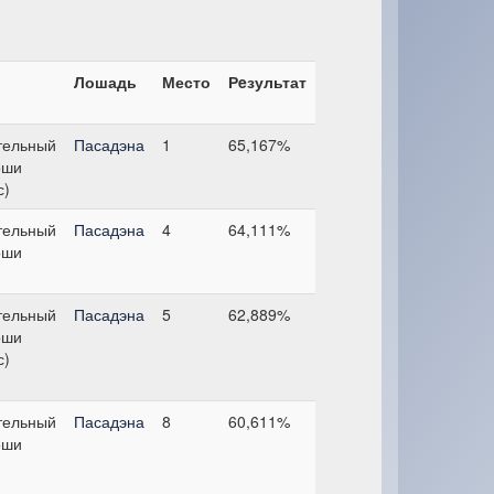
Лошадь
Место
Рeзультат
тельный
Пасадэна
1
65,167%
оши
с)
тельный
Пасадэна
4
64,111%
оши
тельный
Пасадэна
5
62,889%
оши
с)
тельный
Пасадэна
8
60,611%
оши