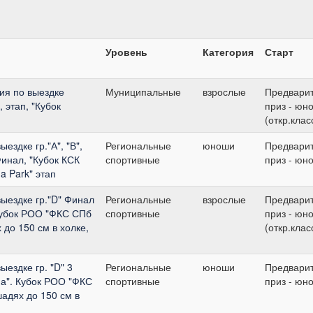
Уровень
Категория
Старт
ия по выездке
Муниципальные
взрослые
Предвари
 этап, "Кубок
приз - юн
(откр.клас
ездке гр."А", "В",
Региональные
юноши
Предвари
Финал, "Кубок КСК
спортивные
приз - юн
a Park" этап
выездке гр."D" Финал
Региональные
взрослые
Предвари
Кубок РОО "ФКС СПб
спортивные
приз - юн
 до 150 см в холке,
(откр.клас
ыездке гр. "D" 3
Региональные
юноши
Предвари
на". Кубок РОО "ФКС
спортивные
приз - юн
адях до 150 см в