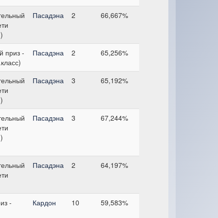
тельный
Пасадэна
2
66,667%
ети
)
 приз -
Пасадэна
2
65,256%
.класс)
тельный
Пасадэна
3
65,192%
ети
)
тельный
Пасадэна
3
67,244%
ети
)
тельный
Пасадэна
2
64,197%
ети
из -
Кардон
10
59,583%