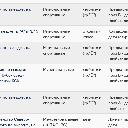
и по выездке, на
Региональные
любители
Предвари
спортивные
(гр."D")
приз В - д
(любители
ездке гр."А" и "В" 5
Региональные
открытый
Командный
спортивные
класс
дети (откр
и по выездке, на
Региональные
любители
Предвари
спортивные
(гр."D")
приз В - д
(любители
ия по выездке
Муниципальные
любители
Предвари
 Кубок среди
(гр."D")
приз В - д
призы КСК
(любители
и по выездке, на
Региональные
любители
Предвари
спортивные
(гр."D")
приз А - д
(любит.)
енство Северо-
Межрегиональные
дети
Личный пр
уга по выездке, на
(ЧиПФО, ЗС)
дети