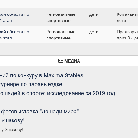
ой области по
Региональные
дети
Командный
4 этап
спортивные
дети
ой области по
Региональные
дети
Предвари
4 этап
спортивные
приз В - д
МЕДИА
ий по конкуру в Maxima Stables
турнире по паравыездке
ошадей в спорте: исследование за 2019 год
 фотовыставка "Лошади мира"
 Ушакову!
у Ушакову!