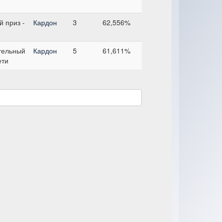
 приз -
Кардон
3
62,556%
тельный
Кардон
5
61,611%
ети