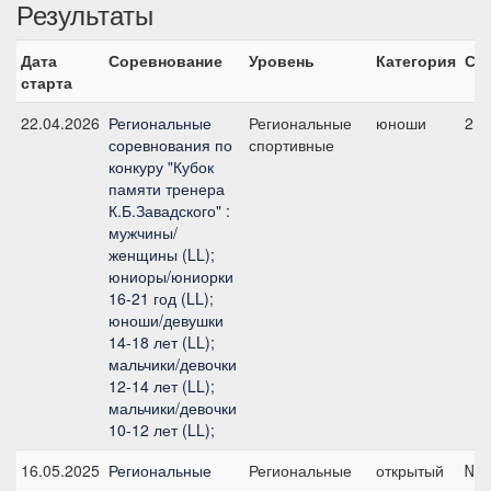
Результаты
Дата
Соревнование
Уровень
Категория
Ст
старта
22.04.2026
Региональные
Региональные
юноши
2, 
соревнования по
спортивные
конкуру "Кубок
памяти тренера
К.Б.Завадского" :
мужчины/
женщины (LL);
юниоры/юниорки
16-21 год (LL);
юноши/девушки
14-18 лет (LL);
мальчики/девочки
12-14 лет (LL);
мальчики/девочки
10-12 лет (LL);
16.05.2025
Региональные
Региональные
открытый
№5,