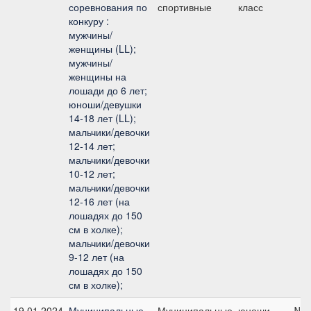
соревнования по
спортивные
класс
конкуру :
мужчины/
женщины (LL);
мужчины/
женщины на
лошади до 6 лет;
юноши/девушки
14-18 лет (LL);
мальчики/девочки
12-14 лет;
мальчики/девочки
10-12 лет;
мальчики/девочки
12-16 лет (на
лошадях до 150
см в холке);
мальчики/девочки
9-12 лет (на
лошадях до 150
см в холке);
19.01.2024
Муниципальные
Муниципальные
юноши
№3А