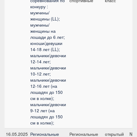
соревнования по
спортивные
класс
конкуру :
мужчины/
женщины (LL);
мужчины/
женщины на
лошади до 6 лет;
юноши/девушки
14-18 лет (LL);
мальчики/девочки
12-14 лет;
мальчики/девочки
10-12 лет;
мальчики/девочки
12-16 лет (на
лошадях до 150
см в холке);
мальчики/девочки
9-12 лет (на
лошадях до 150
см в холке);
16.05.2025
Региональные
Региональные
открытый
№3,