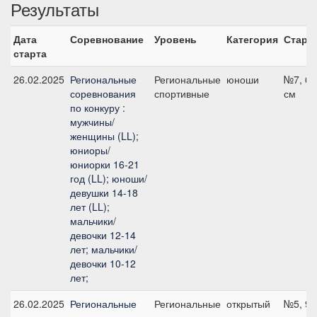
Результаты
Дата
Соревнование
Уровень
Категория
Старт
старта
26.02.2025
Региональные
Региональные
юноши
№7, 60
соревнования
спортивные
см
по конкуру :
мужчины/
женщины (LL);
юниоры/
юниорки 16-21
год (LL); юноши/
девушки 14-18
лет (LL);
мальчики/
девочки 12-14
лет; мальчики/
девочки 10-12
лет;
26.02.2025
Региональные
Региональные
открытый
№5, 90