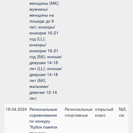
женщины (МК);
мужчины/
женщины на
лошади до 6
лет; юниоры/
юниорки 16-21
год (LL);
юниоры/
юниорки 16-21
год (БК); юноши/
девушки 14-18
лет (LL); юноши/
девушки 14-18
лет (БК);
мальчики/
девочки 12-14
лет;
18.04.2024
Региональные
Региональные
открытый
№5, 10
соревнования
спортивные
класс
см
по конкуру
"Кубок памяти
тренера