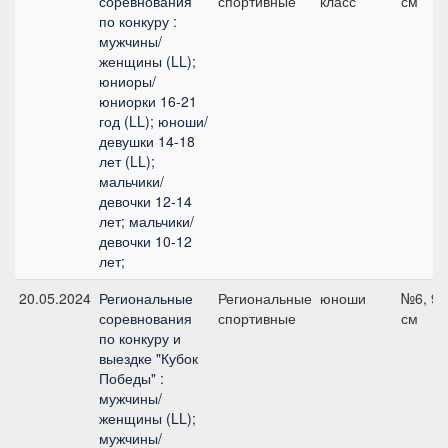
соревнования
спортивные
класс
см
по конкуру :
мужчины/
женщины (LL);
юниоры/
юниорки 16-21
год (LL); юноши/
девушки 14-18
лет (LL);
мальчики/
девочки 12-14
лет; мальчики/
девочки 10-12
лет;
20.05.2024
Региональные
Региональные
юноши
№6, 90
соревнования
спортивные
см
по конкуру и
выездке "Кубок
Победы" :
мужчины/
женщины (LL);
мужчины/