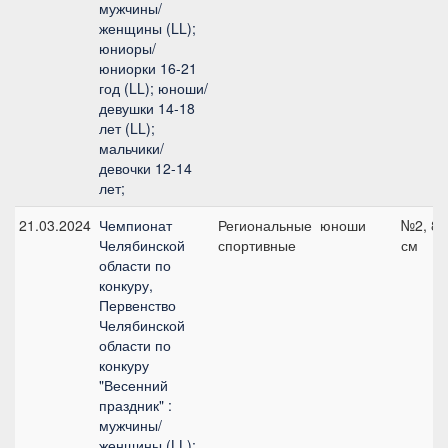
мужчины/
женщины (LL);
юниоры/
юниорки 16-21
год (LL); юноши/
девушки 14-18
лет (LL);
мальчики/
девочки 12-14
лет;
21.03.2024
Чемпионат
Региональные
юноши
№2, 80
Челябинской
спортивные
см
области по
конкуру,
Первенство
Челябинской
области по
конкуру
"Весенний
праздник" :
мужчины/
женщины (LL);