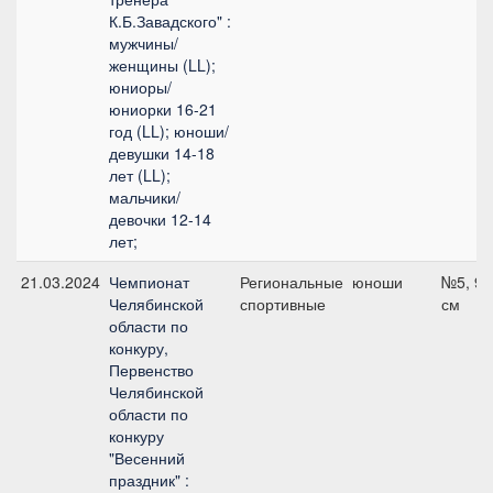
К.Б.Завадского" :
мужчины/
женщины (LL);
юниоры/
юниорки 16-21
год (LL); юноши/
девушки 14-18
лет (LL);
мальчики/
девочки 12-14
лет;
21.03.2024
Чемпионат
Региональные
юноши
№5, 90
Челябинской
спортивные
см
области по
конкуру,
Первенство
Челябинской
области по
конкуру
"Весенний
праздник" :