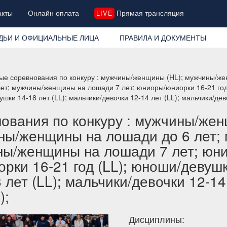
акты
Онлайн оплата
Прямая трансляция
LIVE
ДЬИ И ОФИЦИАЛЬНЫЕ ЛИЦА
ПРАВИЛА И ДОКУМЕНТЫ
ые соревнования по конкуру : мужчины/женщины (HL); мужчины/ж
ет; мужчины/женщины на лошади 7 лет; юниоры/юниорки 16-21 год 
ки 14-18 лет (LL); мальчики/девочки 12-14 лет (LL); мальчики/дев
ования по конкуру : мужчины/жен
ны/женщины на лошади до 6 лет;
ны/женщины на лошади 7 лет; юн
орки 16-21 год (LL); юноши/девушк
лет (LL); мальчики/девочки 12-14 
);
Дисциплины: