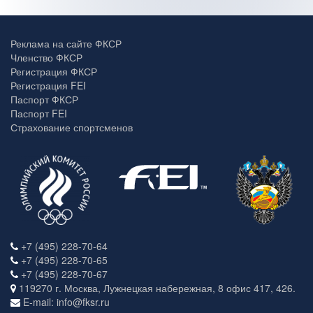
Реклама на сайте ФКСР
Членство ФКСР
Регистрация ФКСР
Регистрация FEI
Паспорт ФКСР
Паспорт FEI
Страхование спортсменов
+7 (495) 228-70-64
+7 (495) 228-70-65
+7 (495) 228-70-67
119270 г. Москва, Лужнецкая набережная, 8 офис 417, 426.
E-mail: info@fksr.ru