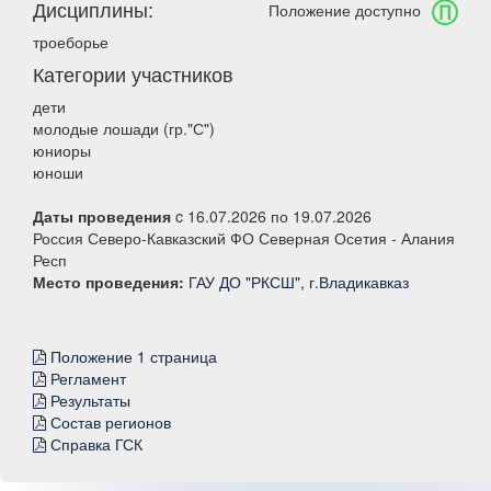
Дисциплины:
Положение доступно
троеборье
Категории участников
дети
молодые лошади (гр."С")
юниоры
юноши
Даты проведения
c 16.07.2026 по 19.07.2026
Россия Северо-Кавказский ФО Северная Осетия - Алания
Респ
Место проведения:
ГАУ ДО "РКСШ", г.Владикавказ
Положение 1 страница
Регламент
Результаты
Состав регионов
Справка ГСК