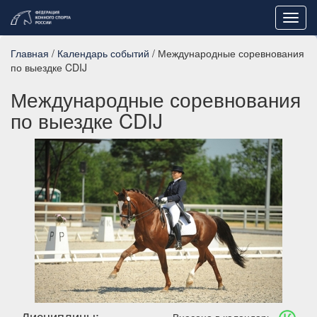
Toggl
navig
Главная
/
Календарь событий
/ Международные соревнования
по выездке CDIJ
Международные соревнования
по выездке CDIJ
Дисциплины: