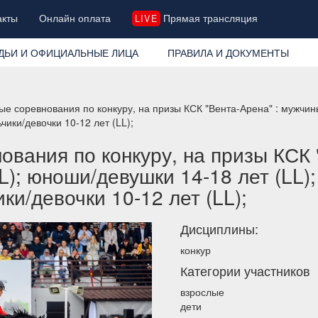
акты
Онлайн оплата
Прямая трансляция
LIVE
ДЬИ И ОФИЦИАЛЬНЫЕ ЛИЦА
ПРАВИЛА И ДОКУМЕНТЫ
ые соревнования по конкуру, на призы КСК "Вента-Арена" : мужчи
ьчики/девочки 10-12 лет (LL);
вания по конкуру, на призы КСК 
); юноши/девушки 14-18 лет (LL);
ики/девочки 10-12 лет (LL);
Дисциплины:
конкур
Категории участников
взрослые
дети