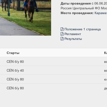
Даты проведения
c 06.06.2
Россия Центральный ФО Мос
Место проведения:
Карама
Положение 1 страница
Регламент
Результаты
Старты
К
CEN б/у 80
в
CEN б/у 40
в
CEN б/у 80
ю
CEN б/у 80
д