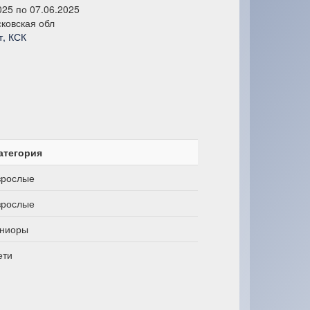
025 по 07.06.2025
ковская обл
т, КСК
атегория
зрослые
зрослые
ниоры
ети