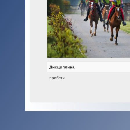
Дисциплина
пробеги