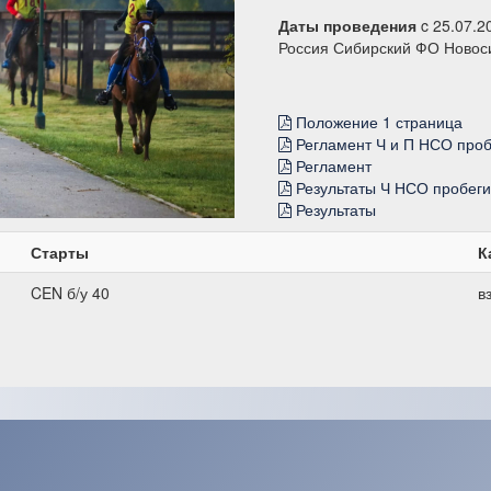
Даты проведения
c 25.07.2
Россия Сибирский ФО Новос
Положение 1 страница
Регламент Ч и П НСО проб
Регламент
Результаты Ч НСО пробеги
Результаты
Старты
К
CEN б/у 40
в