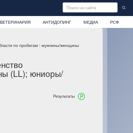
ВЕТЕРИНАРИЯ
АНТИДОПИНГ
МЕДИА
РСФ
области по пробегам : мужчины/женщины
енство
ы (LL); юниоры/
Результаты