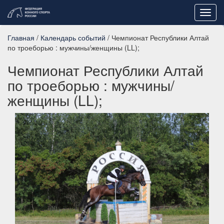
Toggl
navig
Главная
/
Календарь событий
/ Чемпионат Республики Алтай
по троеборью : мужчины/женщины (LL);
Чемпионат Республики Алтай
по троеборью : мужчины/
женщины (LL);