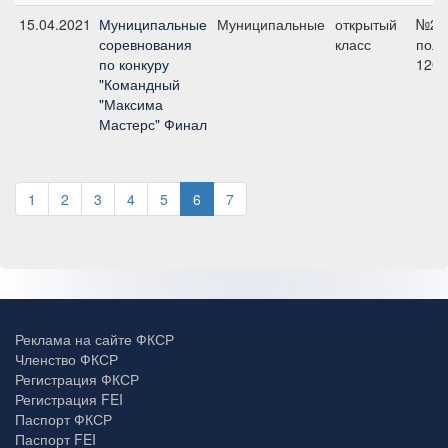
15.04.2021
Муниципальные
Муниципальные
открытый
№2 н
соревнования
класс
поло
по конкуру
120 
"Командный
"Максима
Мастерс" Финал
1
2
3
4
5
6
7
Реклама на сайте ФКСР
Членство ФКСР
Регистрация ФКСР
Регистрация FEI
Паспорт ФКСР
Паспорт FEI